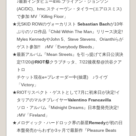
♪最新インタビュー&Vo.ブライアン・ジョンソン
(AC/DC)、hmc.スティーヴン・タイラー(エアロスミス)
で参加 MV「Killing Floor」
元SKID ROWのヴォーカリスト
Sebastian Bach
が10年
ぶりのソロ作品『Child Within The Man』リリース決定!
Myles KennedyやJohn 5、Steve Stevens、Orianthiらが
ゲスト参加!! ♪MV「Everybody Bleeds」
最新アルバム『Mean Streets』を引っ提げて来日公演決
定!7/20@
RIOT祭
クラブチッタ、7/22後夜祭@渋谷クア
トロ
チケット現在e+プレオーダー中(抽選) ♪ライヴ
「Victory」
RIOTリスペクト・ゲストとして7月に初来日が決定!イ
タリアのマルチプレイヤー
Valentino Francavilla
ソロ・アルバム『Midnight Dreams』日本盤発売決定!
♪MV「Fireland」
メロディック・ハードロック界の新星
Remedy
が初の日
本盤発売からわずか3ヶ月で最新作『Pleasure Beats