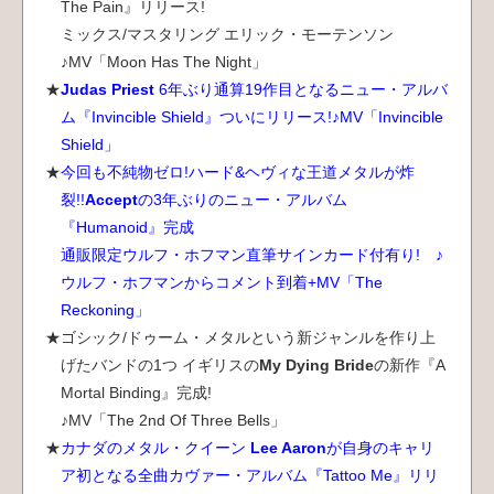
The Pain』リリース!
ミックス/マスタリング エリック・モーテンソン
♪MV「Moon Has The Night」
Judas Priest
6年ぶり通算19作目となるニュー・アルバ
ム『Invincible Shield』ついにリリース!♪MV「Invincible
Shield」
今回も不純物ゼロ!ハード&ヘヴィな王道メタルが炸
裂!!
Accept
の3年ぶりのニュー・アルバム
『Humanoid』完成
通販限定ウルフ・ホフマン直筆サインカード付有り! ♪
ウルフ・ホフマンからコメント到着+MV「The
Reckoning」
ゴシック/ドゥーム・メタルという新ジャンルを作り上
げたバンドの1つ イギリスの
My Dying Bride
の新作『A
Mortal Binding』完成!
♪MV「The 2nd Of Three Bells」
カナダのメタル・クイーン
Lee Aaron
が自身のキャリ
ア初となる全曲カヴァー・アルバム『Tattoo Me』リリ