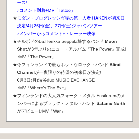
ース!
♪コメント到着+MV「Tattoo」
モダン・プログレッシヴ界の第一人者
HAKEN
が初来日
決定!4月26日(金)、27日(土)ジャパンツアー
♪メンバーからコメント+トレーラー映像
チルボドのBa.Henkka Seppälä擁するバンド
Moon
Shot
が3年ぶりのニュー・アルバム『The Power』完成!
♪MV「The Power」
今フィンランドで最もホットなロック・バンド
Blind
Channel
が一夜限りの待望の初来日が決定!
6月3日(月)渋谷duo MUSIC EXCHANGE
♪MV「Where’s The Exit」
フィンランドの大人気フォーク・メタル Ensiferumのメ
ンバーによるブラック・メタル・バンド
Satanic North
がデビュー!♪MV「War」