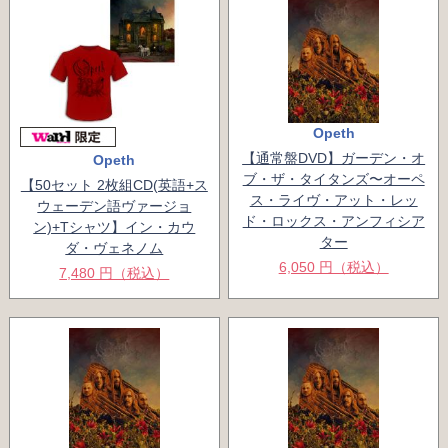
Opeth
【通常盤DVD】ガーデン・オ
Opeth
ブ・ザ・タイタンズ〜オーペ
【50セット 2枚組CD(英語+ス
ス・ライヴ・アット・レッ
ウェーデン語ヴァージョ
ド・ロックス・アンフィシア
ン)+Tシャツ】イン・カウ
ター
ダ・ヴェネノム
6,050 円（税込）
7,480 円（税込）