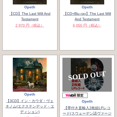
Opeth
Opeth
【CD】The Last Will And
【CD+Blu-ray】The Last Will
Testament
And Testament
2,970 円（税込）
6,050 円（税込）
SOLD OUT
Opeth
【3CD】イン・カウダ・ヴェ
Opeth
ネノム(エクステンデッド・エ
【帯付き直輸入2枚組LPレコ
ディション)
ード(スウェーデン語ヴァージ