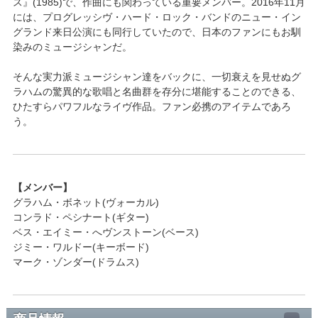
ス』(1985)で、作曲にも関わっている重要メンバー。2016年11月
には、プログレッシヴ・ハード・ロック・バンドのニュー・イン
グランド来日公演にも同行していたので、日本のファンにもお馴
染みのミュージシャンだ。
そんな実力派ミュージシャン達をバックに、一切衰えを見せぬグ
ラハムの驚異的な歌唱と名曲群を存分に堪能することのできる、
ひたすらパワフルなライヴ作品。ファン必携のアイテムであろ
う。
【メンバー】
グラハム・ボネット(ヴォーカル)
コンラド・ペシナート(ギター)
ベス・エイミー・へヴンストーン(ベース)
ジミー・ワルドー(キーボード)
マーク・ゾンダー(ドラムス)