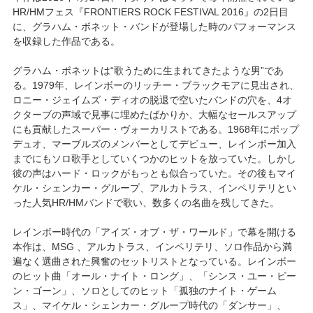
HR/HMフェス『FRONTIERS ROCK FESTIVAL 2016』の2日目
に、グラハム・ボネット・バンドが登場した時のパフォーマンス
を収録した作品である。
グラハム・ボネットは“歌うために生まれてきたような男”であ
る。1979年、レインボーのリッチー・ブラックモアに見出され、
ロニー・ジェイムズ・ディオの脱退で空いたバンドの穴を、4オ
クターブの声域で見事に埋めたばかりか、大幅なセールスアップ
にも貢献したスーパー・ヴォーカリストである。1968年にポップ
デュオ、マーブルズのメンバーとしてデビュー、レインボー加入
までにもソロ歌手としていくつかのヒットを放っていた。しかし
彼の声はハード・ロックがもっとも似合っていた。その後もマイ
ケル・シェンカー・グループ、アルカトラス、インペリテリとい
った人気HR/HMバンドで歌い、数多くの名曲を残してきた。
レインボー時代の「アイズ・オブ・ザ・ワールド」で幕を開ける
本作は、MSG 、アルカトラス、インペリテリ、ソロ作品から満
遍なく選曲された興奮のセットリストとなっている。レインボー
のヒット曲「オール・ナイト・ロング」、「シンス・ユー・ビー
ン・ゴーン」、ソロとしてのヒット「孤独のナイト・ゲーム
ス」、マイケル・シェンカー・グループ時代の「ダンサー」、