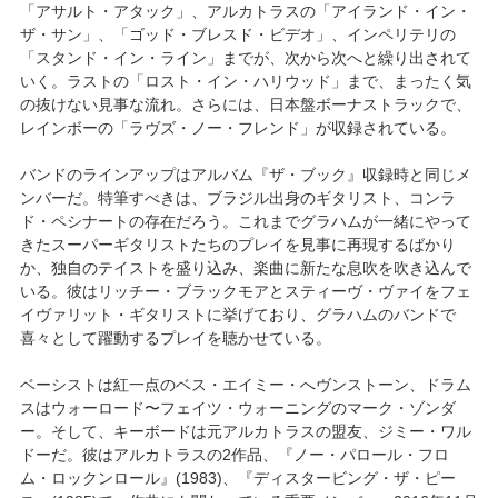
「アサルト・アタック」、アルカトラスの「アイランド・イン・
ザ・サン」、「ゴッド・ブレスド・ビデオ」、インペリテリの
「スタンド・イン・ライン」までが、次から次へと繰り出されて
いく。ラストの「ロスト・イン・ハリウッド」まで、まったく気
の抜けない見事な流れ。さらには、日本盤ボーナストラックで、
レインボーの「ラヴズ・ノー・フレンド」が収録されている。
バンドのラインアップはアルバム『ザ・ブック』収録時と同じメ
ンバーだ。特筆すべきは、ブラジル出身のギタリスト、コンラ
ド・ペシナートの存在だろう。これまでグラハムが一緒にやって
きたスーパーギタリストたちのプレイを見事に再現するばかり
か、独自のテイストを盛り込み、楽曲に新たな息吹を吹き込んで
いる。彼はリッチー・ブラックモアとスティーヴ・ヴァイをフェ
イヴァリット・ギタリストに挙げており、グラハムのバンドで
喜々として躍動するプレイを聴かせている。
ベーシストは紅一点のベス・エイミー・へヴンストーン、ドラム
スはウォーロード〜フェイツ・ウォーニングのマーク・ゾンダ
ー。そして、キーボードは元アルカトラスの盟友、ジミー・ワル
ドーだ。彼はアルカトラスの2作品、『ノー・パロール・フロ
ム・ロックンロール』(1983)、『ディスタービング・ザ・ピー