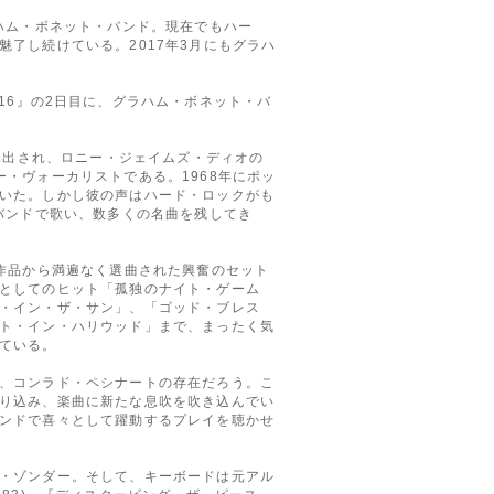
ハム・ボネット・バンド。現在でもハー
了し続けている。2017年3月にもグラハ
 2016』の2日目に、グラハム・ボネット・バ
見出され、ロニー・ジェイムズ・ディオの
・ヴォーカリストである。1968年にポッ
いた。しかし彼の声はハード・ロックがも
バンドで歌い、数多くの名曲を残してき
作品から満遍なく選曲された興奮のセット
としてのヒット「孤独のナイト・ゲーム
・イン・ザ・サン」、「ゴッド・ブレス
ト・イン・ハリウッド」まで、まったく気
ている。
、コンラド・ペシナートの存在だろう。こ
り込み、楽曲に新たな息吹を吹き込んでい
ンドで喜々として躍動するプレイを聴かせ
・ゾンダー。そして、キーボードは元アル