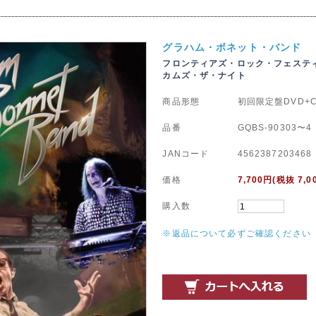
グラハム・ボネット・バンド
フロンティアズ・ロック・フェスティ
カムズ・ザ・ナイト
商品形態
初回限定盤DVD+
品番
GQBS-90303〜4
JANコード
4562387203468
価格
7,700
円(税抜 7,0
購入数
※返品について必ずご確認ください