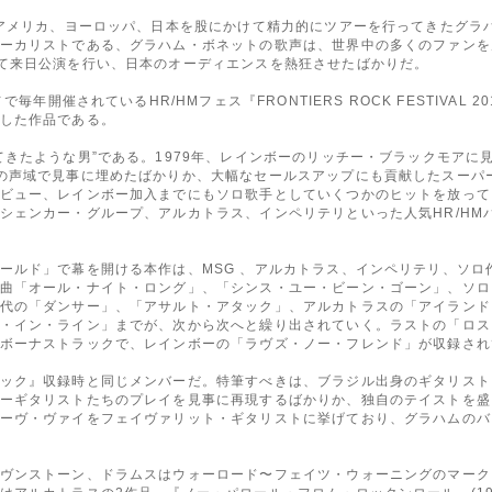
、アメリカ、ヨーロッパ、日本を股にかけて精力的にツアーを行ってきたグラ
ーカリストである、グラハム・ボネットの歌声は、世界中の多くのファンを魅
て来日公演を行い、日本のオーディエンスを熱狂させたばかりだ。
毎年開催されているHR/HMフェス『FRONTIERS ROCK FESTIVAL
した作品である。
てきたような男”である。1979年、レインボーのリッチー・ブラックモアに
の声域で見事に埋めたばかりか、大幅なセールスアップにも貢献したスーパー
ビュー、レインボー加入までにもソロ歌手としていくつかのヒットを放って
シェンカー・グループ、アルカトラス、インペリテリといった人気HR/HM
ールド」で幕を開ける本作は、MSG 、アルカトラス、インペリテリ、ソロ
曲「オール・ナイト・ロング」、「シンス・ユー・ビーン・ゴーン」、ソロ
代の「ダンサー」、「アサルト・アタック」、アルカトラスの「アイランド
・イン・ライン」までが、次から次へと繰り出されていく。ラストの「ロス
ボーナストラックで、レインボーの「ラヴズ・ノー・フレンド」が収録され
ック』収録時と同じメンバーだ。特筆すべきは、ブラジル出身のギタリスト
ーギタリストたちのプレイを見事に再現するばかりか、独自のテイストを盛
ーヴ・ヴァイをフェイヴァリット・ギタリストに挙げており、グラハムのバ
ヴンストーン、ドラムスはウォーロード〜フェイツ・ウォーニングのマーク