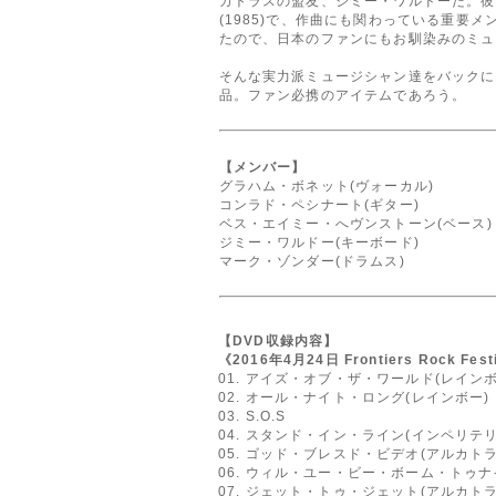
カトラスの盟友、ジミー・ワルドーだ。彼
(1985)で、作曲にも関わっている重要
たので、日本のファンにもお馴染みのミュ
そんな実力派ミュージシャン達をバックに
品。ファン必携のアイテムであろう。
【メンバー】
グラハム・ボネット(ヴォーカル)
コンラド・ペシナート(ギター)
ベス・エイミー・へヴンストーン(ベース)
ジミー・ワルドー(キーボード)
マーク・ゾンダー(ドラムス)
【DVD収録内容】
《2016年4月24日 Frontiers Rock Fest
01. アイズ・オブ・ザ・ワールド(レインボ
02. オール・ナイト・ロング(レインボー)
03. S.O.S
04. スタンド・イン・ライン(インペリテリ
05. ゴッド・ブレスド・ビデオ(アルカトラ
06. ウィル・ユー・ビー・ボーム・トゥナ
07. ジェット・トゥ・ジェット(アルカトラ