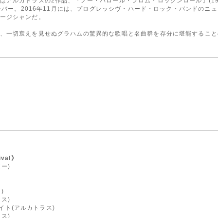
はアルカトラスの2作品、『ノー・パロール・フロム・ロックンロール』(19
メンバー。2016年11月には、プログレッシヴ・ハード・ロック・バンドの
ージシャンだ。
、一切衰えを見せぬグラハムの驚異的な歌唱と名曲群を存分に堪能すること
ival》
ー)
)
ス)
イト(アルカトラス)
ス)