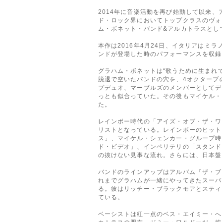
2014年に音楽活動を再び始動して以来
ド・ロック界においてトップクラスのヴォ
ム・ボネット・バンド&アルカトラスとし
本作は2016年4月24日、イタリアはミラノで
ンドが登場した時のパフォーマンスを収録
グラハム・ボネットは“歌うために生まれ
脱退で空いたバンドの穴を、4オクターブ
プデュオ、マーブルズのメンバーとしてデ
っとも似合っていた。その後もマイケル・
た。
レインボー時代の「アイズ・オブ・ザ・ワ
リストとなっている。レインボーのヒット
ス」、マイケル・シェンカー・グループ時
ド・ビデオ」、インペリテリの「スタンド
の抜けない見事な流れ。さらには、日本盤
バンドのラインアップはアルバム『ザ・ブ
れまでグラハムが一緒にやってきたスーパ
る。彼はリッチー・ブラックモアとスティ
ている。
ベーシストは紅一点のベス・エイミー・へ