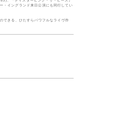
83)、『ディスタービング・ザ・ピース』
ニュー・イングランド来日公演にも同行してい
のできる、ひたすらパワフルなライヴ作