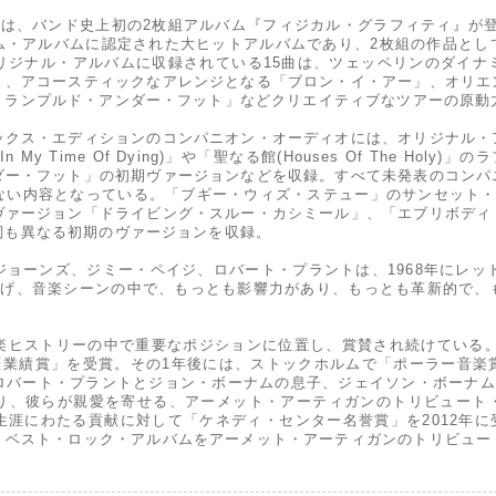
売は、バンド史上初の2枚組アルバム『フィジカル・グラフィティ』が
ラチナム・アルバムに認定された大ヒットアルバムであり、2枚組の作品と
リジナル・アルバムに収録されている15曲は、ツェッペリンのダイナ
」、アコースティックなアレンジとなる「ブロン・イ・アー」、オリエ
トランプルド・アンダー・フット」などクリエイティブなツアーの原動
ックス・エディションのコンパニオン・オーディオには、オリジナル・
y Time Of Dying)」や「聖なる館(Houses Of The Hol
ダー・フット」の初期ヴァージョンなどを収録。すべて未発表のコンパ
ない内容となっている。「ブギー・ウィズ・ステュー」のサンセット・
ヴァージョン「ドライビング・スルー・カシミール」、「エブリボディ
詞も異なる初期のヴァージョンを収録。
ョーンズ、ジミー・ペイジ、ロバート・プラントは、1968年にレッ
上げ、音楽シーンの中で、もっとも影響力があり、もっとも革新的で、
楽ヒストリーの中で重要なポジションに位置し、賞賛され続けている。
生涯業績賞」を受賞。その1年後には、ストックホルムで「ポーラー音
バート・プラントとジョン・ボーナムの息子、ジェイソン・ボーナムは
り、彼らが親愛を寄せる、アーメット・アーティガンのトリビュート
涯にわたる貢献に対して「ケネディ・センター名誉賞」を2012年に受
、ベスト・ロック・アルバムをアーメット・アーティガンのトリビュー