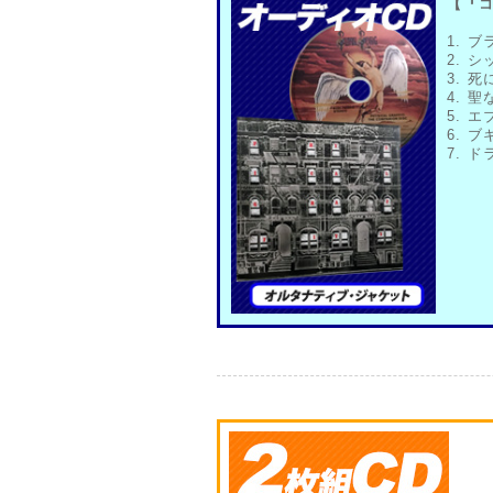
【『コ
1. 
2. 
3. 
4. 
5. 
6. 
7. 