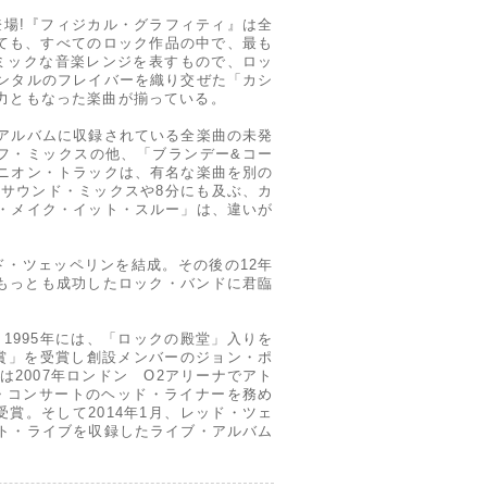
登場!『フィジカル・グラフィティ』は全
しても、すべてのロック作品の中で、最も
ミックな音楽レンジを表すもので、ロッ
ンタルのフレイバーを織り交ぜた「カシ
力ともなった楽曲が揃っている。
アルバムに収録されている全楽曲の未発
y)」のラフ・ミックスの他、「ブランデー&コー
ニオン・トラックは、有名な楽曲を別の
サウンド・ミックスや8分にも及ぶ、カ
・メイク・イット・スルー」は、違いが
ド・ツェッペリンを結成。その後の12年
もっとも成功したロック・バンドに君臨
1995年には、「ロックの殿堂」入りを
楽賞」を受賞し創設メンバーのジョン・ポ
2007年ロンドン O2アリーナでアト
・コンサートのヘッド・ライナーを務め
賞。そして2014年1月、レッド・ツェ
ト・ライブを収録したライブ・アルバム