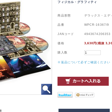
フィジカル・グラフィティ
商品形態
デラックス・エデ
品番
WPCR-16367/9
JANコード
4943674206353
価格
3,630
円(税抜 3,3
購入数
※返品について必ずご確認ください
態