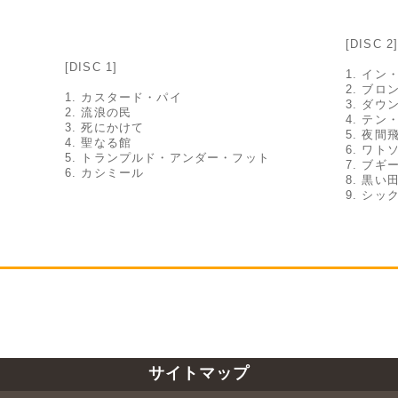
[DISC 2
[DISC 1]
1. イ
2. ブ
1. カスタード・パイ
3. ダ
2. 流浪の民
4. テ
3. 死にかけて
5. 夜間
4. 聖なる館
6. ワ
5. トランプルド・アンダー・フット
7. ブ
6. カシミール
8. 黒い
9. シ
サイトマップ