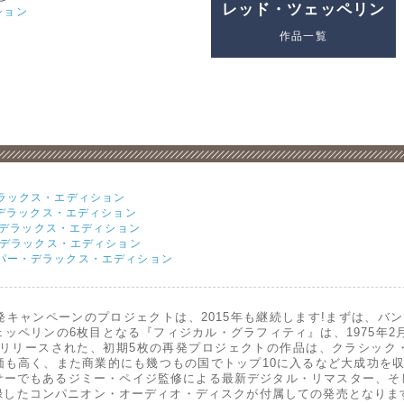
レッド・ツェッペリン
ション
作品一覧
ラックス・エディション
・デラックス・エディション
ー・デラックス・エディション
・デラックス・エディション
』スーパー・デラックス・エディション
キャンペーンのプロジェクトは、2015年も継続します!まずは、バ
ッペリンの6枚目となる『フィジカル・グラフィティ』は、1975年2月
年にリリースされた、初期5枚の再発プロジェクトの作品は、クラシッ
価も高く、また商業的にも幾つもの国でトップ10に入るなど大成功を
サーでもあるジミー・ペイジ監修による最新デジタル・リマスター、そ
録したコンパニオン・オーディオ・ディスクが付属しての発売となりま