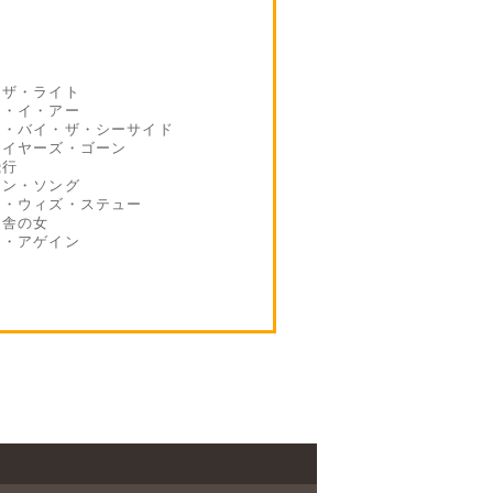
]
ン・ザ・ライト
ロン・イ・アー
ウン・バイ・ザ・シーサイド
ン・イヤーズ・ゴーン
飛行
トソン・ソング
ギー・ウィズ・ステュー
田舎の女
ック・アゲイン