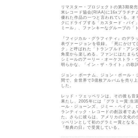
リマスター・プロジェクトの第3期発
米レコード協会(RIAA)に16xプ
優れた作品の一つと言われている。オ
クにドライブする「カスタード・パイ
ミール」、ファンキーなグルーブの「
『フィジカル・グラフィティ』のデラ
表ヴァージョンを収録。「死にかけて(In M
ク」と呼ばれた「トランプルド・アン
角度から楽しめる、ファンにはたまら
シミールのアーリー・オーケストラ・
明らかな、「イン・ザ・ライト」の歌
ジョン・ボーナム、ジョン・ポール・ジ
間で、全世界で3億枚アルバムを売り
した。
レッド・ツェッペリンは、その後も音
果たし、2005年には「グラミー賞:
ール・ジョーンズ、ジミー・ペイジ、ロ
ランティック・レコードの創設者であ
た。さらに彼らは、アメリカの文化の生
ッペリンとして初のグラミー賞となる
『祭典の日』で受賞している。