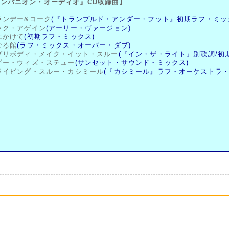
ンパニオン・オーディオ』CD収録曲】
ブランデー&コーク
(『トランプルド・アンダー・フット』初期ラフ・ミッ
シック・アゲイン
(アーリー・ヴァージョン)
死にかけて
(初期ラフ・ミックス)
聖なる館
(ラフ・ミックス・オーバー・ダブ)
エブリボディ・メイク・イット・スルー
(『イン・ザ・ライト』別歌詞/初
ブギー・ウィズ・ステュー
(サンセット・サウンド・ミックス)
ドライビング・スルー・カシミール
(『カシミール』ラフ・オーケストラ・