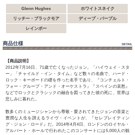
Glenn Hughes
ホワイトスネイク
リッチー・ブラックモア
ディープ・パープル
レインボー
商品仕様
DETAIL
【商品説明】
2012年7月16日、71歳で亡くなったジョン。「ハイウェイ・スタ
ー」「チャイルド・イン・タイム」など数々の名曲で、ハード・
ロック・キーボードの礎を作った名手であり、『コンチェルト・
フォー・グループ・アンド・オーケストラ』『スペインの哀愁』
などでロックとクラシックの融合を図ってきた彼の死に、世界は
悲しみに暮れた。
数多くのミュージシャンから尊敬・愛されてきたジョンの音楽と
豊潤な人生を讃えるライヴ・イベントが、『セレブレイティン
グ・ジョン・ロード』だ。2014年4月4日、ロンドンのロイヤル・
アルバート・ホールで行われたこのコンサートには5,000人の観