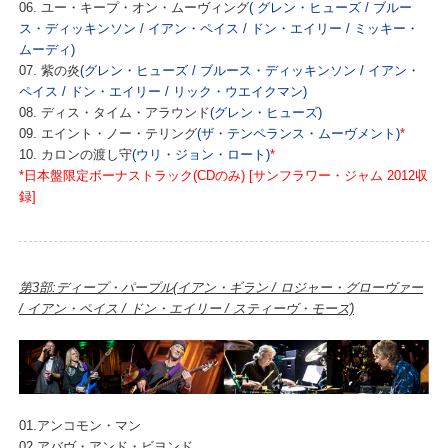
06. ユー・キープ・オン・ムーヴィング
( グレン・ヒューズ / ブルー
ス・ディッキンソン / イアン・ペイス / ドン・エイリー / ミッキー・
ムーディ)
07. 紫の炎
(グレン・ヒューズ / ブルース・ディッキンソン / イアン・
ペイス / ドン・エイリー / リック・ウエイクマン)
08. ディス・タイム・アラウンド
(グレン・ヒューズ)
09. エイント・ノー・テリング
(ザ・テンペランス・ムーヴメント)
*
10. カロンの渡し守
(ウリ・ジョン・ロート)
*
*日本盤限定ボーナストラック(CDのみ) [サンフラワー・ジャム 2012収
録]
第3部:ディープ・パープル(イアン・ギラン / ロジャー・グローヴァー
/ イアン・ペイス / ドン・エイリー / スティーヴ・モーズ)
01.アンコモン・マン
02.アバヴ・アンド・ビヨンド