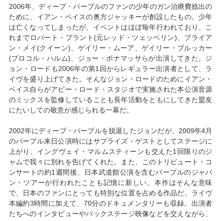
2006年、ディープ・パープルのファンの少年のガン治療費捻出の
ために、イアン・ペイスの奥方ジャッキーが創設したもの。少年
は亡くなってしまったが、イベントはほぼ毎年行われており、こ
れまでロバート・プラント(元レッド・ツェッペリン)、ブライア
ン・メイ(クイーン)、ゲイリー・ムーア、ゲイリー・ブルッカー
(プロコル・ハルム)、ジョー・ボナマッサらが出演してきた。ジ
ョン・ロードも2006年の第1回からレギュラー出演者として、ラ
イヴを盛り上げてきた。そんなジョン・ロードのためにイアン・
ペイス自らがアビー・ロード・スタジオで実施された本公演音源
のミックスを監修していることも長年活動をともにしてきた盟友
にたいしての敬意が感じられる一幕だ。
2002年にディープ・パープルを脱退したジョンだが、2009年4月
のパープル来日公演時にはサプライズ・ゲストとしてステージに
上がり、イングヴェイ・マルムスティーンも交えた1回限りのジ
ャムで我々に別れを告げてくれた。また、このトリビュート・コ
ンサートの約1週間後、日本武道館公演を含むパープルのジャパ
ン・ツアーが行われたことも記憶に新しい。本作はそんな意味
で、日本のファンにとっても特別な位置を占める作品だ。ライヴ
本編約3時間に加えて、70分のドキュメンタリーも収録。出演者
たちへのインタビューやバックステージ映像などを交えながら、