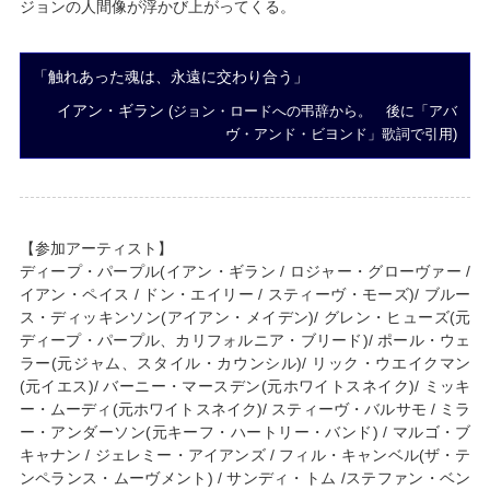
ジョンの人間像が浮かび上がってくる。
「触れあった魂は、永遠に交わり合う」
イアン・ギラン
(ジョン・ロードへの弔辞から。 後に「アバ
ヴ・アンド・ビヨンド」歌詞で引用)
【参加アーティスト】
ディープ・パープル(イアン・ギラン / ロジャー・グローヴァー /
イアン・ペイス / ドン・エイリー / スティーヴ・モーズ)/ ブルー
ス・ディッキンソン(アイアン・メイデン)/ グレン・ヒューズ(元
ディープ・パープル、カリフォルニア・ブリード)/ ポール・ウェ
ラー(元ジャム、スタイル・カウンシル)/ リック・ウエイクマン
(元イエス)/ バーニー・マースデン(元ホワイトスネイク)/ ミッキ
ー・ムーディ(元ホワイトスネイク)/ スティーヴ・バルサモ / ミラ
ー・アンダーソン(元キーフ・ハートリー・バンド) / マルゴ・ブ
キャナン / ジェレミー・アイアンズ / フィル・キャンベル(ザ・テ
ンペランス・ムーヴメント) / サンディ・トム /ステファン・ベン