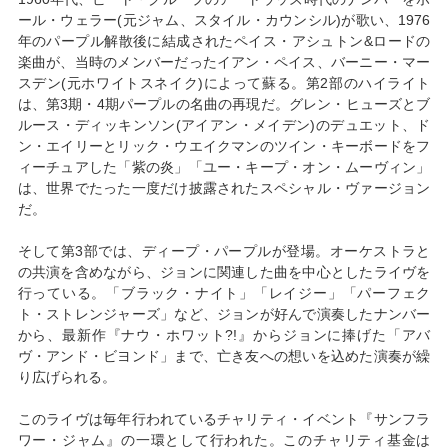
ール・ウェラー(元ジャム、スタイル・カウンシル)が歌い、1976
年のパープル解散後に結成されたペイス・アシュトン&ロードの
楽曲が、当時のメンバーだったイアン・ペイス、バーニー・マー
スデン(元ホワイトスネイク)によって蘇る。第2部のハイライト
は、第3期・4期パープルの名曲の再現だ。グレン・ヒューズとブ
ルース・ディッキンソン(アイアン・メイデン)のデュエット、ド
ン・エイリーとリック・ウエイクマンのツイン・キーボードをフ
ィーチュアした「紫の炎」「ユー・キープ・オン・ムーヴィン」
は、世界でたった一度だけ披露されたスペシャル・ヴァージョン
だ。
そして第3部では、ディープ・パープルが登場。オーケストラと
の共演を含めながら、ジョンに関連した曲を中心としたライヴを
行っている。「ブラック・ナイト」「レイジー」「パーフェク
ト・ストレンジャーズ」など、ジョンが好んで演奏したナンバー
から、最新作『ナウ・ホワット?!』からジョンに捧げた「アバ
ヴ・アンド・ビヨンド」まで、亡き友への想いを込めた演奏が繰
り広げられる。
このライヴは毎年行われているチャリティ・イベント『サンフラ
ワー・ジャム』の一環として行われた。このチャリティ基金は