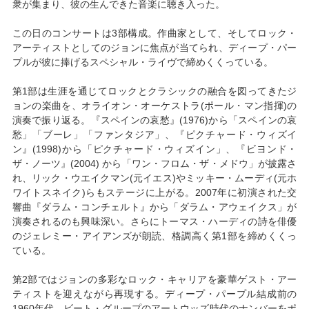
衆が集まり、彼の生んできた音楽に聴き入った。
この日のコンサートは3部構成。作曲家として、そしてロック・
アーティストとしてのジョンに焦点が当てられ、ディープ・パー
プルが彼に捧げるスペシャル・ライヴで締めくくっている。
第1部は生涯を通じてロックとクラシックの融合を図ってきたジ
ョンの楽曲を、オライオン・オーケストラ(ポール・マン指揮)の
演奏で振り返る。『スペインの哀愁』(1976)から「スペインの哀
愁」「ブーレ」「ファンタジア」、『ピクチャード・ウィズイ
ン』(1998)から「ピクチャード・ウィズイン」、『ビヨンド・
ザ・ノーツ』(2004) から「ワン・フロム・ザ・メドウ」が披露さ
れ、リック・ウエイクマン(元イエス)やミッキー・ムーディ(元ホ
ワイトスネイク)らもステージに上がる。2007年に初演された交
響曲『ダラム・コンチェルト』から「ダラム・アウェイクス」が
演奏されるのも興味深い。さらにトーマス・ハーディの詩を俳優
のジェレミー・アイアンズが朗読、格調高く第1部を締めくくっ
ている。
第2部ではジョンの多彩なロック・キャリアを豪華ゲスト・アー
ティストを迎えながら再現する。ディープ・パープル結成前の
1960年代、ビート・グループのアートウッズ時代のナンバーをポ