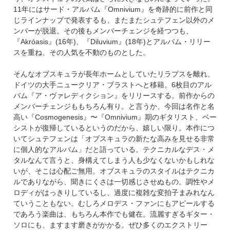
11年にはサード・アルバム『Omnivium』を奇跡的に前作と同
じラインナップで発表するも、またまたシュテフェン以外のメ
ンバーが脱退。その後もメンバーチェンジを経つつも、
『Akróasis』(16年)、『Diluvium』(18年)とアルバム・リリー
スを重ね、その人気を不動のものとした。
そんなオブスキュラが長年ホームとしていたリラプスを離れ、
ドイツの大手ニュークリア・ブラストへと移籍。6枚目のアル
バム『ア・ヴァレディクション』をリリースする。前作からの
メンバーチェンジももちろん有り。と言うか、今回は名作と名
高い『Cosmogenesis』〜『Omnivium』期のギタリスト、ベー
シストが復帰しているというのだから、嬉しい限り。本作につ
いてシュテフェンは「オブスキュラの新たな高みを見せる非常
に個人的なアルバム」だと語っている。テクニカルなデス・メ
タルなんて言うと、身構えてしまう人も少なくないかもしれな
いが、そこは心配ご無用。オブスキュラのスタイルはテクニカ
ルでありながら、聞きにくさは一切感じさせぬもの。調性やメ
ロディがはっきりしているし、過度に複雑な変拍子まみれなん
ていうこともない。むしろメロデス・ファンにもアピールする
であろう楽曲は、もちろん本作でも健在。流麗すぎるギター・
ソロにも、ますます磨きがかかる。ぜひ多くのエクストリー