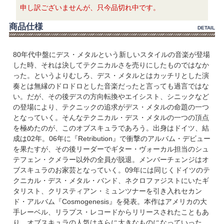
申し訳ございませんが、只今品切れ中です。
商品仕様
DETAIL
80年代中盤にデス・メタルという新しいスタイルの音楽が登場
した時、それは決してテクニカルさを売りにしたものではなか
った。というよりむしろ、デス・メタルとはカッチリとした演
奏とは無縁のドロドロとした音楽だったと言っても過言ではな
い。だが、その後デスの方向転換やエイシスト、シニックなど
の登場により、テクニックの追求がデス・メタルの命題の一つ
となっていく。そんなテクニカル・デス・メタルの一つの頂点
を極めたのが、このオブスキュラであろう。出身はドイツ、結
成は02年。06年に『Retribution』で衝撃のアルバム・デビュー
を果たすが、その後リーダーでギター・ヴォーカル担当のシュ
テフェン・クメラー以外の全員が脱退。メンバーチェンジはオ
ブスキュラのお家芸となっていく。09年には同じくドイツのテ
クニカル・デス・メタル・バンド、ネクロファジストにいたギ
タリスト、クリスティアン・ミュンツナーを引き入れセカン
ド・アルバム『Cosmogenesis』を発表。本作はアメリカの大
手レーベル、リラプス・レコードからリリースされたこともあ
り、オブスキュラの人気はさらに大きなものになっていった。