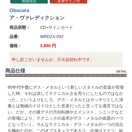
通販限定
直筆サイン付
Obscura
ア・ヴァレディクション
商品形態：
CD+サインカード
品番:
WRDZX-092
価格：
3,850
円
申し訳ございませんが、只今品切れ中です。
商品仕様
DETAIL
80年代中盤にデス・メタルという新しいスタイルの音楽が登場
した時、それは決してテクニカルさを売りにしたものではなか
った。というよりむしろ、デス・メタルとはカッチリとした演
奏とは無縁のドロドロとした音楽だったと言っても過言ではな
い。だが、その後デスの方向転換やエイシスト、シニックなど
の登場により、テクニックの追求がデス・メタルの命題の一つ
となっていく。そんなテクニカル・デス・メタルの一つの頂点
を極めたのが、このオブスキュラであろう。出身はドイツ、結