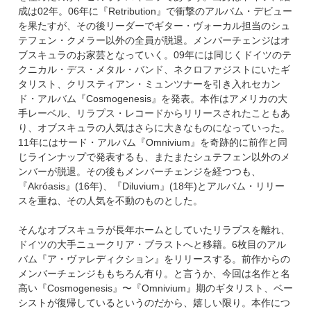
成は02年。06年に『Retribution』で衝撃のアルバム・デビュー
を果たすが、その後リーダーでギター・ヴォーカル担当のシュ
テフェン・クメラー以外の全員が脱退。メンバーチェンジはオ
ブスキュラのお家芸となっていく。09年には同じくドイツのテ
クニカル・デス・メタル・バンド、ネクロファジストにいたギ
タリスト、クリスティアン・ミュンツナーを引き入れセカン
ド・アルバム『Cosmogenesis』を発表。本作はアメリカの大
手レーベル、リラプス・レコードからリリースされたこともあ
り、オブスキュラの人気はさらに大きなものになっていった。
11年にはサード・アルバム『Omnivium』を奇跡的に前作と同
じラインナップで発表するも、またまたシュテフェン以外のメ
ンバーが脱退。その後もメンバーチェンジを経つつも、
『Akróasis』(16年)、『Diluvium』(18年)とアルバム・リリー
スを重ね、その人気を不動のものとした。
そんなオブスキュラが長年ホームとしていたリラプスを離れ、
ドイツの大手ニュークリア・ブラストへと移籍。6枚目のアル
バム『ア・ヴァレディクション』をリリースする。前作からの
メンバーチェンジももちろん有り。と言うか、今回は名作と名
高い『Cosmogenesis』〜『Omnivium』期のギタリスト、ベー
シストが復帰しているというのだから、嬉しい限り。本作につ