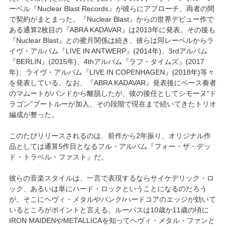
ーベル『Nuclear Blast Records』が彼らにアプローチ、両者の間
で契約がまとまった。『Nuclear Blast』からの世界デビュー作で
ある通算2枚目の『ABRA KADAVAR』は2013年に発表。その後も
『Nuclear Blast』との蜜月関係は続き、彼らは同レーベルからラ
イヴ・アルバム『LIVE IN ANTWERP』(2014年)、3rdアルバム
『BERLIN』(2015年)、4thアルバム『ラフ・タイムズ』(2017
年)、ライヴ・アルバム『LIVE IN COPENHAGEN』(2018年)等々
を発表している。なお、『ABRA KADAVAR』発表後にベース奏者
のマムートがバンドから離脱したが、彼の後任としてシモーヌ“ド
ラゴン”ブートルーが加入、その段階で現在まで続いてきたトリオ
編成が整った。
このたびリリースされるのは、前作から2年振り、オリジナル作
品としては通算5作目となるフル・アルバム『フォー・ザ・デッ
ド・トラベル・ファスト』だ。
彼らの音楽スタイルは、一言で表現するならサイケデリック・ロ
ック、あるいは単にハード・ロックということになるのだろう
が、そこにヘヴィ・メタルやパンク/ハードコアのエッジが効いて
いるところがポイントと言える。ルーパスは10歳か11歳の頃に
IRON MAIDENやMETALLICAを知ってヘヴィ・メタル・ファンと