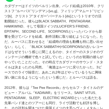
カダヴァーはドイツのベルリン出身。バンド結成は2010年、クリ
ストフ “ルーパス”リンデマン[vo,g]、フィリップ“マムート”リピッ
ツ[b]、クリストフ“タイガー”バーテルト[ds]というトリオでの活
動開始だった。彼らはBLACK SABBATH、PENTAGRAM、
HAWKWIND、そして母国ドイツのLUCIFER’S FRIEND、
EPITAPH、SECOND LIFE、SCORPIONSといったバンドから影
響を受けてバンドを結成、創作活動に取り組むようになった。た
だ、ルーパスに言わせると「結成時の理由も動機も特に思い出せ
ない」らしく、「BLACK SABBATHやSCORPIONSの古いレコー
ドはなぜそういう感じに聞こえるのか、タイガーのスタジオのヴ
ィンテージの機材で色々と試していた」というのが初期の彼らが
やっていたことだった。その時点でカダヴァーのサウンド・スタ
イルは決まったのも同然。「俺達はルーツに戻りたかった。3ピ
ースでのライヴ録音だ。あれこれ2年ほどやっているうちに興味
深い旅に出るようになったという感じだ」とルーパスは語る。
2012年、彼らは『Tee Pee Records』からセルフ・タイトルのデ
ビュー・アルバム『KADAVAR』をリリース。SAINT VITUS、
PENTAGRAM、SLEEP、ELECTRIC WIZARDといった名だたる
先輩バンド達とのツアーにも同行、ライヴ活動でも好評を博し
た。その評判を聞きつけた母国ドイツの大手ヘヴィ・メタル・レ