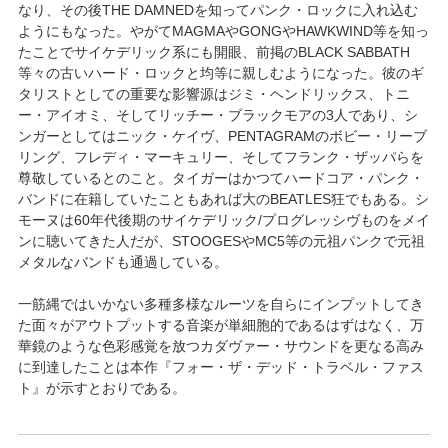
なり、その後THE DAMNEDを知ってパンク・ロックに入れ込む
ようにもなった。やがてMAGMAやGONGやHAWKWIND等を知っ
たことでサイケデリック系にも開眼、前掲のBLACK SABBATH
等々の古いハード・ロックと均等に親しむようになった。彼のギ
タリストとしての重要な影響源はジミ・ヘンドリックス、トニ
ー・アイオミ、そしてリッチー・ブラックモアの3人であり、シ
ンガーとしてはニック・ケイヴ、PENTAGRAMのボビー・リーブ
リング、フレディ・マーキュリー、そしてフランク・ザッパらを
尊敬しているとのこと。タイガーはかつてハードコア・パンク・
バンドに在籍していたこともあれば大のBEATLES狂でもある。シ
モーヌは60年代後期のサイケデリック/プログレッシヴものをメイ
ンに聴いてきた人だが、STOOGESやMC5等の元祖パンクで元祖
メタルなバンドも通過している。
一筋縄ではいかない多種多様なルーツを自らにインプットしてき
た面々がアウトプットする音楽が単細胞的であるはずはなく、万
華鏡のような色彩感覚を放つカダヴァー・サウンドを更なる高み
に到達したことは本作『フォー・ザ・デッド・トラベル・ファス
ト』が示すとおりである。