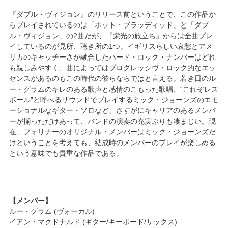
『ダブル・ヴィジョン』のリリース前ということで、この作品か
らプレイされているのは「ホット・ブラッディッド」と「ダブ
ル・ヴィジョン」の2曲だが、『栄光の旅立ち』からは全曲プレ
イしているのが見所、聴き所の1つ。イギリスらしい哀愁とアメ
リカのキャッチーさが融合したハード・ロック・ナンバーはどれ
も親しみやすく、曲によってはプログレッシヴ・ロック的なエッ
センスがあるのもこの時代の彼らならではと言える。若き日のル
ー・グラムのキレのある歌声と感情のこもった歌唱、“これぞレス
ポール”と呼べるサウンドでプレイするミック・ジョーンズのエモ
ーショナルなギター・ソロなど、さすがにキャリアのあるメンバ
ーが揃っただけあって、バンドの演奏の充実ぶりも凄まじい。現
在、フォリナーのオリジナル・メンバーはミック・ジョーンズだ
けということを考えても、結成時のメンバーのプレイが楽しめる
という意味でも貴重な作品である。
【メンバー】
ルー・グラム (ヴォーカル)
イアン・マクドナルド (ギター/キーボード/サックス)