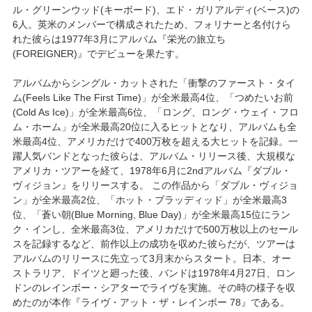
ル・グリーンウッド(キーボード)、エド・ガリアルディ(ベース)の
6人。英米のメンバーで構成されたため、フォリナーと名付けら
れた彼らは1977年3月にアルバム『栄光の旅立ち
(FOREIGNER)』でデビューを果たす。
アルバムからシングル・カットされた「衝撃のファースト・タイ
ム(Feels Like The First Time)」が全米最高4位、「つめたいお前
(Cold As Ice)」が全米最高6位、「ロング、ロング・ウェイ・フロ
ム・ホーム」が全米最高20位に入るヒットとなり、アルバムも全
米最高4位、アメリカだけで400万枚を超える大ヒットを記録。一
躍人気バンドとなった彼らは、アルバム・リリース後、大規模な
アメリカ・ツアーを経て、1978年6月に2ndアルバム『ダブル・
ヴィジョン』をリリースする。 この作品から「ダブル・ヴィジョ
ン」が全米最高2位、「ホット・ブラッディッド」が全米最高3
位、「蒼い朝(Blue Morning, Blue Day)」が全米最高15位にラン
ク・インし、全米最高3位、アメリカだけで500万枚以上のセール
スを記録するなど、前作以上の成功を収めた彼らだが、ツアーは
アルバムのリリースに先立って3月末からスタート。日本、オー
ストラリア、ドイツと廻った後、バンドは1978年4月27日、ロン
ドンのレインボー・シアターでライヴを実施。その時の様子を収
めたのが本作『ライヴ・アット・ザ・レインボー 78』である。