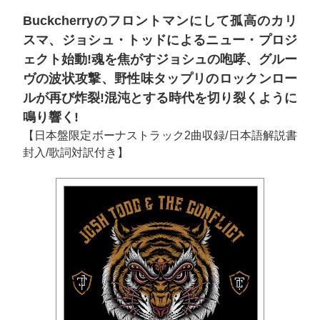
Buckcherryのフロントマンにして孤高のカリ
スマ、ジョシュ・トッドによるニュー・プロジ
ェクト始動!魂を焦がすジョシュの咆哮、グルー
ヴの波状攻撃、野性味タップリのロックンロー
ルが再び炸裂!混沌とする時代を切り裂くように
鳴り響く!
【日本盤限定ボーナストラック2曲収録/日本語解説書
封入/歌詞対訳付き】