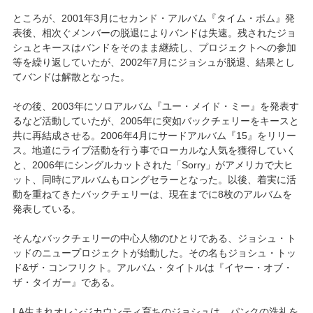
ところが、2001年3月にセカンド・アルバム『タイム・ボム』発
表後、相次ぐメンバーの脱退によりバンドは失速。残されたジョ
シュとキースはバンドをそのまま継続し、プロジェクトへの参加
等を繰り返していたが、2002年7月にジョシュが脱退、結果とし
てバンドは解散となった。
その後、2003年にソロアルバム『ユー・メイド・ミー』を発表す
るなど活動していたが、2005年に突如バックチェリーをキースと
共に再結成させる。2006年4月にサードアルバム『15』をリリー
ス。地道にライブ活動を行う事でローカルな人気を獲得していく
と、2006年にシングルカットされた「Sorry」がアメリカで大ヒ
ット、同時にアルバムもロングセラーとなった。以後、着実に活
動を重ねてきたバックチェリーは、現在までに8枚のアルバムを
発表している。
そんなバックチェリーの中心人物のひとりである、ジョシュ・ト
ッドのニュープロジェクトが始動した。その名もジョシュ・トッ
ド&ザ・コンフリクト。アルバム・タイトルは『イヤー・オブ・
ザ・タイガー』である。
LA生まれオレンジカウンティ育ちのジョシュは、パンクの洗礼を