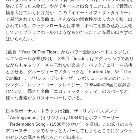
浴びて育った人物だ。やがてキースと出会うことによって音楽の
幅を広げていくわけだが、この『イヤー・オブ・ザ・タイガー』
で展開されている楽曲は、そんな彼の雑食性がより大きく映し出
されている。ロックンロールとは本来、すべてを飲み込み巨大化
していくブラックホールのようなものだったことを思い出さずに
はいられない。
1曲目「Year Of The Tiger」からパワー全開のハードエッジなロ
ックンロールが飛び出し、2曲目「Inside」はアグレッシヴであり
ながらもキャッチーさを忘れない楽曲で、バックチェリーを彷彿
とさせる。グルーヴィーでメタリックな「Fucked Up」や「The
Conflict」、プリンス・アンド・ザ・レボリューションのヒット・
シングル「レッツ・ゴー・クレイジー」(1984年)のB面に収録さ
れていた、隠れた名曲「エロティック・シティ」のカバーなど、
様々な要素がクロスオーバーしている。
日本盤ボーナス・トラックは2曲。ザ・リプレイスメンツ
「Androgynous」(オリジナルは1984年)とボブ・マーリー
「Redemption Song」(1980年)のカバーを収録。この辺りの曲を
アコースティックでサラッとカバーしてしまうところにジョシュ
のセンスの高さを感じることが出来る。