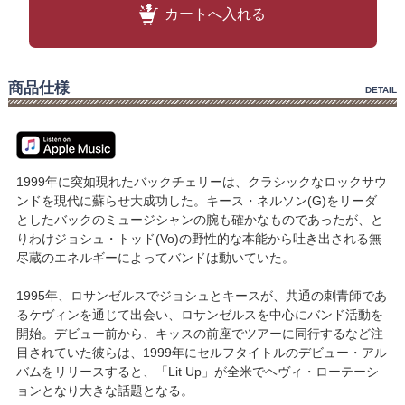
カートへ入れる
商品仕様
DETAIL
1999年に突如現れたバックチェリーは、クラシックなロックサウ
ンドを現代に蘇らせ大成功した。キース・ネルソン(G)をリーダ
としたバックのミュージシャンの腕も確かなものであったが、と
りわけジョシュ・トッド(Vo)の野性的な本能から吐き出される無
尽蔵のエネルギーによってバンドは動いていた。
1995年、ロサンゼルスでジョシュとキースが、共通の刺青師であ
るケヴィンを通じて出会い、ロサンゼルスを中心にバンド活動を
開始。デビュー前から、キッスの前座でツアーに同行するなど注
目されていた彼らは、1999年にセルフタイトルのデビュー・アル
バムをリリースすると、「Lit Up」が全米でヘヴィ・ローテーシ
ョンとなり大きな話題となる。