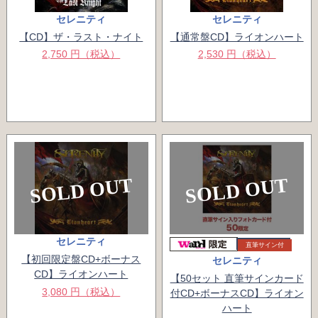
セレニティ
セレニティ
【CD】ザ・ラスト・ナイト
【通常盤CD】ライオンハート
2,750 円（税込）
2,530 円（税込）
SOLD OUT
SOLD OUT
セレニティ
直筆サイン付
【初回限定盤CD+ボーナス
セレニティ
CD】ライオンハート
【50セット 直筆サインカード
3,080 円（税込）
付CD+ボーナスCD】ライオン
ハート