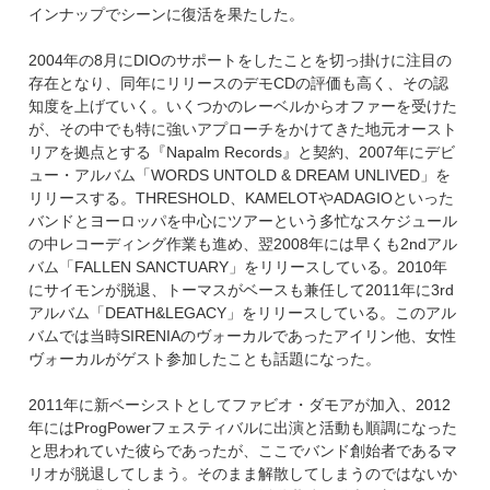
インナップでシーンに復活を果たした。
2004年の8月にDIOのサポートをしたことを切っ掛けに注目の
存在となり、同年にリリースのデモCDの評価も高く、その認
知度を上げていく。いくつかのレーベルからオファーを受けた
が、その中でも特に強いアプローチをかけてきた地元オースト
リアを拠点とする『Napalm Records』と契約、2007年にデビ
ュー・アルバム「WORDS UNTOLD & DREAM UNLIVED」を
リリースする。THRESHOLD、KAMELOTやADAGIOといった
バンドとヨーロッパを中心にツアーという多忙なスケジュール
の中レコーディング作業も進め、翌2008年には早くも2ndアル
バム「FALLEN SANCTUARY」をリリースしている。2010年
にサイモンが脱退、トーマスがベースも兼任して2011年に3rd
アルバム「DEATH&LEGACY」をリリースしている。このアル
バムでは当時SIRENIAのヴォーカルであったアイリン他、女性
ヴォーカルがゲスト参加したことも話題になった。
2011年に新ベーシストとしてファビオ・ダモアが加入、2012
年にはProgPowerフェスティバルに出演と活動も順調になった
と思われていた彼らであったが、ここでバンド創始者であるマ
リオが脱退してしまう。そのまま解散してしまうのではないか