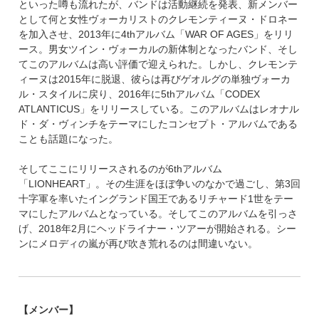
といった噂も流れたが、バンドは活動継続を発表、新メンバー
として何と女性ヴォーカリストのクレモンティーヌ・ドロネー
を加入させ、2013年に4thアルバム「WAR OF AGES」をリリ
ース。男女ツイン・ヴォーカルの新体制となったバンド、そし
てこのアルバムは高い評価で迎えられた。しかし、クレモンテ
ィーヌは2015年に脱退、彼らは再びゲオルグの単独ヴォーカ
ル・スタイルに戻り、2016年に5thアルバム「CODEX
ATLANTICUS」をリリースしている。このアルバムはレオナル
ド・ダ・ヴィンチをテーマにしたコンセプト・アルバムである
ことも話題になった。
そしてここにリリースされるのが6thアルバム
「LIONHEART」。その生涯をほぼ争いのなかで過ごし、第3回
十字軍を率いたイングランド国王であるリチャード1世をテー
マにしたアルバムとなっている。そしてこのアルバムを引っさ
げ、2018年2月にヘッドライナー・ツアーが開始される。シー
ンにメロディの嵐が再び吹き荒れるのは間違いない。
【メンバー】