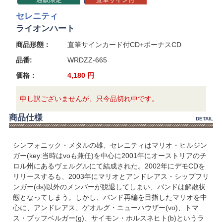
セレニティ
ライオンハート
商品形態：
直筆サインカード付CD+ボーナスCD
品番:
WRDZZ-665
価格：
4,180
円
申し訳ございませんが、只今品切れ中です。
商品仕様
DETAIL
シンフォニック・メタルの雄、セレニティはマリオ・ヒルジン
ガー(key:当時はvoも兼任)を中心に2001年にオーストリアのチ
ロル州にあるヴェルグルにて結成された。2002年にデモCDを
リリースするも、2003年にマリオとアンドレアス・シップフリ
ンガー(ds)以外のメンバーが脱退してしまい、バンドは解散状
態となってしまう。しかし、バンド再編を目指したマリオを中
心に、アンドレアス、ゲオルグ・ニューハウザー(vo)、トマ
ス・ブッフベルガー(g)、サイモン・ホルスネヒト(b)というラ