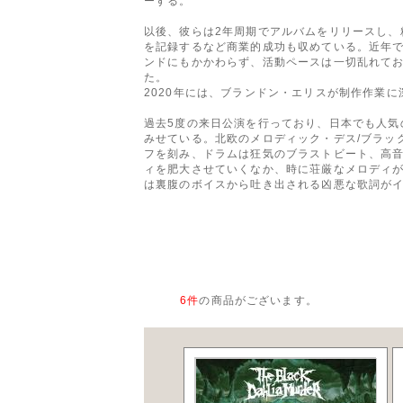
ーする。
以後、彼らは2年周期でアルバムをリリースし、精
を記録するなど商業的成功も収めている。近年では
ンドにもかかわらず、活動ペースは一切乱れてお
た。
2020年には、ブランドン・エリスが制作作業
過去5度の来日公演を行っており、日本でも人気
みせている。北欧のメロディック・デス/ブラック
フを刻み、ドラムは狂気のブラストビート、高
ィを肥大させていくなか、時に荘厳なメロディ
は裏腹のボイスから吐き出される凶悪な歌詞が
6
件
の商品がございます。