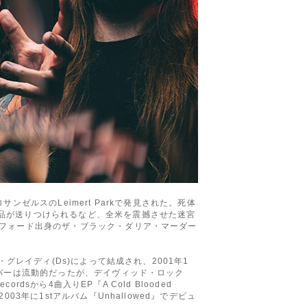
ゼルスのLeimert Parkで発見された。死体
品が送りつけられるなど、全米を震撼させた迷宮
ーフォード出身のザ・ブラック・ダリア・マーダー
グレイディ(Ds)によって結成され、2001年1
ンバーは流動的だったが、デイヴィッド・ロック
sから4曲入りEP『A Cold Blooded
年に1stアルバム『Unhallowed』でデビュ