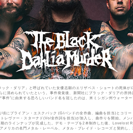
ラック・ダリア」と呼ばれていた女優志願のエリザベス・ショートの死体がロサン
さらに清められていたという。事件発覚後、新聞社にブラック・ダリアの所持
ア事件”に由来する恐ろしいバンド名を冠したのは、米ミシガン州ウォータ
頃にブライアン・エスクバック (G/バンドの全作曲、編曲を担当)とコリー・
トレヴァー・スターナド(Vo/全作詞を担当)が加入し、曲作りを開始。メ
ラインナップが完成した。デモ・テープを2本制作した後、Lovelost Record
、アメリカの名門メタル・レーベル、メタル・ブレイド・レコーズと契約し、2003