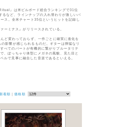
tual』は米ビルボード総合ランキングで31位
入するなど、ラインナップの入れ替わりが激しいバ
リース。全米チャート35位というヒットを記録し
ヴァーミナス』がリリースされている。
とんど変わっておらず、一作ごとに確実に進化を
アからの影響が感じられるものだ。ギターは獰猛なリ
。すべてのパートが有機的に繋がりブルータリテ
烈で、ぽっちゃり体型にメガネの風貌、見た目と
レベルで見事に融合した音楽であるといえる。
新着順
｜
価格順