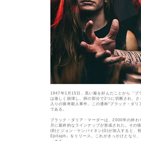
1947年1月15日、黒い服を好んだことから「ブ
は激しく損壊し、胴の部分で2つに切断され、
入りの猟奇殺人事件。この通称“ブラック・ダリ
である。
ブラック・ダリア・マーダーは、2000年の終わり
月に最終的なラインナップが形成された。その後
(B)とジョン・ケンパイネン(G)が加入すると、初期の
Epitaph』をリリース。これがきっかけとなり