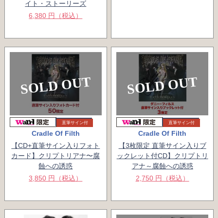
イト・ストーリーズ
6,380 円（税込）
SOLD OUT
SOLD OUT
直筆サイン付
直筆サイン付
Cradle Of Filth
Cradle Of Filth
【CD+直筆サイン入りフォト
【3枚限定 直筆サイン入りブ
カード】クリプトリアナ〜腐
ックレット付CD】クリプトリ
蝕への誘惑
アナ～腐蝕への誘惑
3,850 円（税込）
2,750 円（税込）