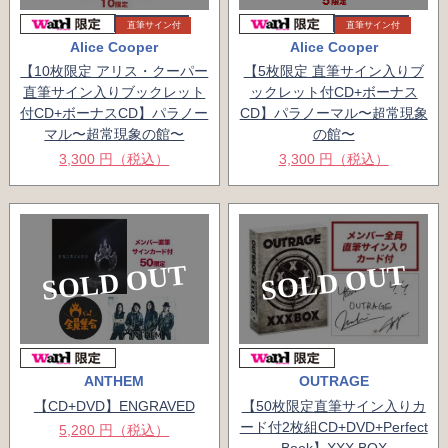
直筆サイン付
直筆サイン付
Alice Cooper
Alice Cooper
【10枚限定 アリス・クーパー
【5枚限定 直筆サイン入りブ
直筆サイン入りブックレット
ックレット付CD+ボーナス
付CD+ボーナスCD】パラノー
CD】パラノーマル〜超常現象
マル〜超常現象の館〜
の館〜
3,300 円（税込）
3,300 円（税込）
SOLD OUT
SOLD OUT
ANTHEM
OUTRAGE
【CD+DVD】ENGRAVED
【50枚限定直筆サイン入りカ
ード付2枚組CD+DVD+Perfect
5,280 円（税込）
Book】XXX BOX