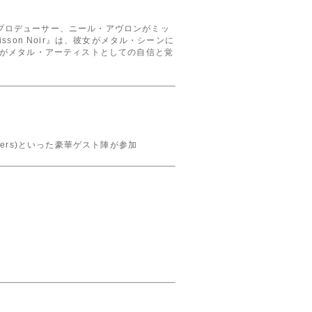
経験を持つプロデューサー、ニール・アヴロンがミッ
on Noir』は、彼女がメタル・シーンに
がメタル・アーティストとしての自信と覚
hili Peppers)といった豪華ゲスト陣が参加