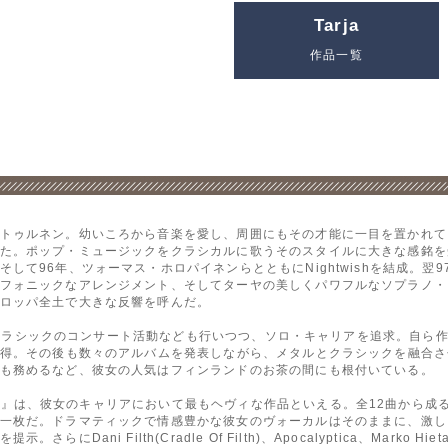
Tarja
作品一覧
トゥルネン。幼いころから音楽を愛し、周囲にもその才能に一目を置かれて
た。ポップ・ミュージックをクラシカルに歌うそのスタイルに大きな感銘を
96年、ツォーマス・ホロパイネンらとともにNightwishを結成。翌97年に『A
フォニックなアレンジメント、そしてターヤの美しくパワフルなソプラノ・
ロッパ全土で大きな反響を呼んだ。
、クラシックのコンサート活動なども行いつつ、ソロ・キャリアを追求。自ら作曲も手掛
獲得。その後も数々のアルバムを発表しながら、メタルとクラシックを融合
も務めるなど、彼女の人気はフィンランドのお茶の間にも根付いている。
 Noir』は、彼女のキャリアにおいて最もヘヴィな作品といえる。全12曲から
一枚だ。ドラマティックで情感豊かな彼女のヴォーカルはそのままに、激し
i Filth(Cradle Of Filth)、Apocalyptica、Marko Hietala(e