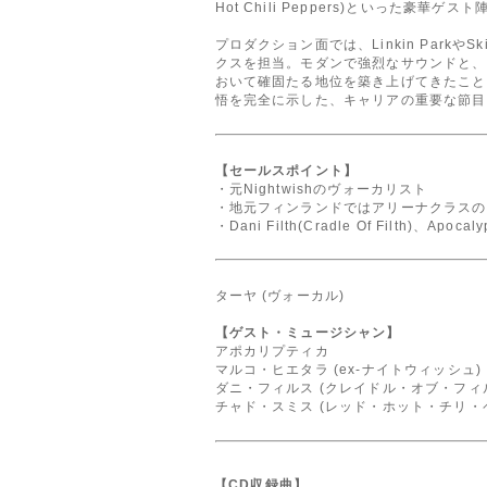
Hot Chili Peppers)といった豪
プロダクション面では、Linkin Parkや
クスを担当。モダンで強烈なサウンドと、タ
おいて確固たる地位を築き上げてきたこと
悟を完全に示した、キャリアの重要な節目
【セールスポイント】
・元Nightwishのヴォーカリスト
・地元フィンランドではアリーナクラスの
・Dani Filth(Cradle Of Filth)、Apo
ターヤ (ヴォーカル)
【ゲスト・ミュージシャン】
アポカリプティカ
マルコ・ヒエタラ (ex-ナイトウィッシュ)
ダニ・フィルス (クレイドル・オブ・フィ
チャド・スミス (レッド・ホット・チリ・
【CD収録曲】