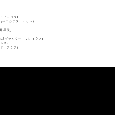
ルコ・ヒエタラ)
ルヨヤ&ニクラス・ポッキ)
田 早代)
マール&ヴァルター・フレイタス)
ィルス)
チャド・スミス)