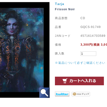
Tarja
Frisson Noir
商品形態
CD
品番
GQCS-91749
JANコード
4571614703589
価格
3,300
円(税抜 3,0
購入数
※返品について必ずご確認ください