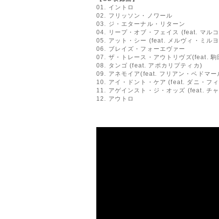
01. イントロ
02. フリッソン・ノワール
03. ジ・エターナル・リターン
04. リープ・オブ・フェイス (feat. マ
05. アット・シー (feat. メルヴィ・ミ
06. ブレイズ・フォーエヴァー
07. ザ・トレース・アウトリヴズ(feat. 駒
08. タンゴ (feat. アポカリプティカ)
09. アネモイア(feat. フリアン・ベド
10. アイ・ドント・ケア (feat. ダニ・フ
11. アゲインスト・ジ・オッズ (feat. 
12. アウトロ