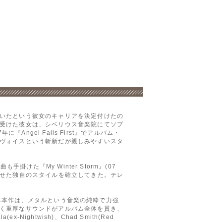
いたという彼女のキャリアを決定付けたの
受けた彼女は、シベリウス音楽院にてソプ
ngel Falls First』でアルバム・
ヴォイスという斬新だが親しみやすいスタ
けた『My Winter Storm』(07
させた独自のスタイルを確立してきた。テレ
成る本作は、メタルという音楽の純粋で力強
く重厚なサウンドがアルバム全体を貫き、
x-Nightwish)、Chad Smith(Red