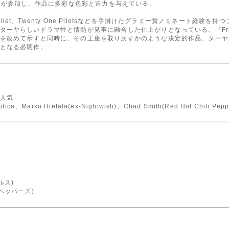
華ゲスト陣が参加し、作品に多彩な色彩と迫力を与えている。
Skillet、Twenty One Pilotsなどを手掛けたグラミー賞ノミネート
ーヤらしいドラマ性と情熱が見事に融合した仕上がりとなっている。『Friss
を改めて示すと同時に、その王座を取り戻すかのような決定的作品。ターヤ
となる必聴作。
人気
calyptica、Marko Hietala(ex-Nightwish)、Chad Smith(Red Hot C
ルス)
ペッパーズ)