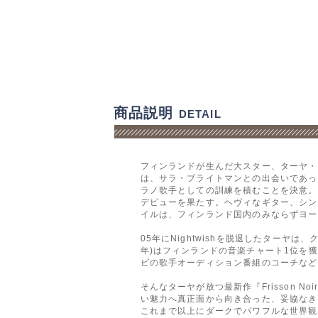
商品説明
DETAIL
フィンランドが生んだ大スター、ターヤ・
は、サラ・ブライトマンとの出会いであっ
ラノ歌手としての訓練を積むことを決意。そして
デビューを果たす。ヘヴィなギター、シン
イルは、フィンランド国内のみならずヨー
05年にNightwishを脱退したターヤは
年)はフィンランドの音楽チャート1位を
ビの歌手オーディション番組のコーチなど
そんなターヤが放つ最新作『Frisson
い魅力へ真正面から向き合った、妥協なき
これまで以上にダークでパワフルな世界観を提示。さらにDan