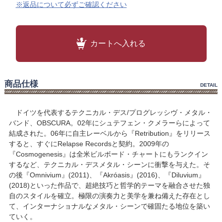
※返品について必ずご確認ください
カートへ入れる
商品仕様
DETAIL
ドイツを代表するテクニカル・デス/プログレッシヴ・メタル・
バンド、OBSCURA。02年にシュテフェン・クメラーらによって
結成された。06年に自主レーベルから『Retribution』をリリース
すると、すぐにRelapse Recordsと契約。2009年の
『Cosmogenesis』は全米ビルボード・チャートにもランクイン
するなど、テクニカル・デスメタル・シーンに衝撃を与えた。そ
の後『Omnivium』(2011)、『Akróasis』(2016)、『Diluvium』
(2018)といった作品で、超絶技巧と哲学的テーマを融合させた独
自のスタイルを確立。極限の演奏力と美学を兼ね備えた存在とし
て、インターナショナルなメタル・シーンで確固たる地位を築い
ていく。