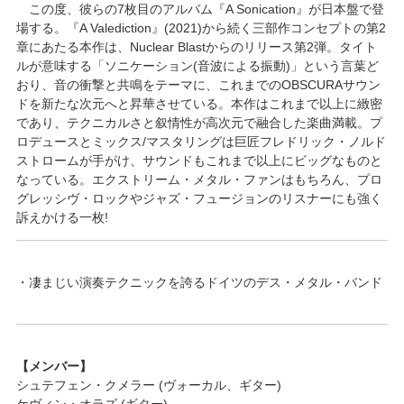
この度、彼らの7枚目のアルバム『A Sonication』が日本盤で登
場する。『A Valediction』(2021)から続く三部作コンセプトの第2
章にあたる本作は、Nuclear Blastからのリリース第2弾。タイト
ルが意味する「ソニケーション(音波による振動)」という言葉ど
おり、音の衝撃と共鳴をテーマに、これまでのOBSCURAサウン
ドを新たな次元へと昇華させている。本作はこれまで以上に緻密
であり、テクニカルさと叙情性が高次元で融合した楽曲満載。プ
ロデュースとミックス/マスタリングは巨匠フレドリック・ノルド
ストロームが手がけ、サウンドもこれまで以上にビッグなものと
なっている。エクストリーム・メタル・ファンはもちろん、プロ
グレッシヴ・ロックやジャズ・フュージョンのリスナーにも強く
訴えかける一枚!
・凄まじい演奏テクニックを誇るドイツのデス・メタル・バンド
【メンバー】
シュテフェン・クメラー (ヴォーカル、ギター)
ケヴィン・オラズ (ギター)