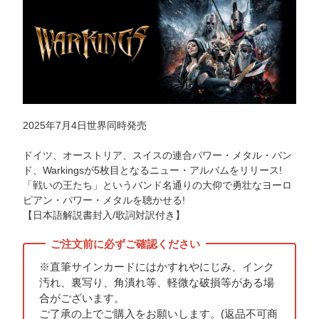
2025年7月4日世界同時発売
ドイツ、オーストリア、スイスの連合パワー・メタル・バン
ド、Warkingsが5枚目となるニュー・アルバムをリリース!
「戦いの王たち」というバンド名通りの大仰で勇壮なヨーロ
ピアン・パワー・メタルを聴かせる!
【日本語解説書封入/歌詞対訳付き】
※直筆サインカードにはかすれやにじみ、インク
汚れ、裏写り、角潰れ等、軽微な破損等がある場
合がございます。
ご了承の上でご購入をお願いします。(返品不可商