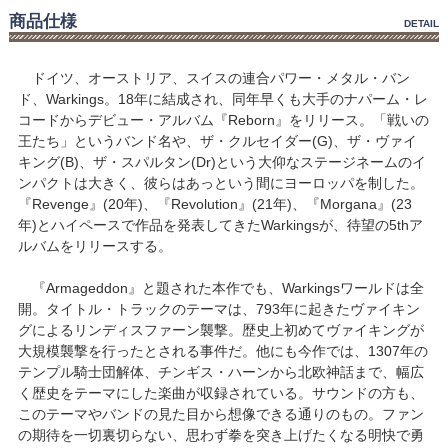
商品仕様
DETAIL
ドイツ、オーストリア、スイスの連合パワー・メタル・バン
ド、Warkings。18年に結成され、同年早くも大手のナパーム・レ
コードからデビュー・アルバム『Reborn』をリリース。「戦いの
王たち」というバンド名や、ザ・クルセイダー(G)、ザ・ヴァイ
キング(B)、ザ・スパルタン(Dr)という大仰なステージネームのイ
ンパクトは大きく、彼らはあっという間にヨーロッパを制した。
『Revenge』(20年)、『Revolution』(21年)、『Morgana』(23
年)とハイペースで作品を発表してきたWarkingsが、待望の5thア
ルバムをリリースする。
『Armageddon』と題された本作でも、Warkingsワールドは全
開。タイトル・トラックのテーマは、793年に起きたヴァイキン
グによるリンディスファーン襲撃。歴史上初めてヴァイキングが
大規模襲撃を行ったとされる事件だ。他にも今作では、1307年の
テンプル騎士団解体、チンギス・ハーンから北欧神話まで、幅広
く歴史をテーマにした楽曲が収録されている。サウンドの方も、
このテーマやバンドの見た目から想像できる通りのもの。ファン
の期待を一切裏切らない、思わず拳を突き上げたくなる明快で勇