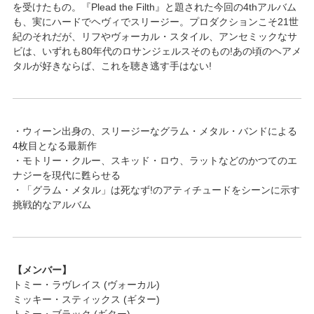
を受けたもの。『Plead the Filth』と題された今回の4thアルバム
も、実にハードでヘヴィでスリージー。プロダクションこそ21世
紀のそれだが、リフやヴォーカル・スタイル、アンセミックなサ
ビは、いずれも80年代のロサンジェルスそのもの!あの頃のヘアメ
タルが好きならば、これを聴き逃す手はない!
・ウィーン出身の、スリージーなグラム・メタル・バンドによる
4枚目となる最新作
・モトリー・クルー、スキッド・ロウ、ラットなどのかつてのエ
ナジーを現代に甦らせる
・「グラム・メタル」は死なず!のアティチュードをシーンに示す
挑戦的なアルバム
【メンバー】
トミー・ラヴレイス (ヴォーカル)
ミッキー・スティックス (ギター)
トミー・ブラック (ギター)