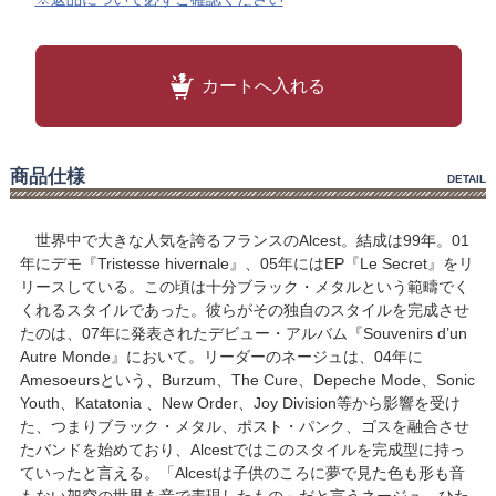
カートへ入れる
商品仕様
DETAIL
世界中で大きな人気を誇るフランスのAlcest。結成は99年。01
年にデモ『Tristesse hivernale』、05年にはEP『Le Secret』をリ
リースしている。この頃は十分ブラック・メタルという範疇でく
くれるスタイルであった。彼らがその独自のスタイルを完成させ
たのは、07年に発表されたデビュー・アルバム『Souvenirs d’un
Autre Monde』において。リーダーのネージュは、04年に
Amesoeursという、Burzum、The Cure、Depeche Mode、Sonic
Youth、Katatonia 、New Order、Joy Division等から影響を受け
た、つまりブラック・メタル、ポスト・パンク、ゴスを融合させ
たバンドを始めており、Alcestではこのスタイルを完成型に持っ
ていったと言える。「Alcestは子供のころに夢で見た色も形も音
もない架空の世界を音で表現したもの」だと言うネージュ。ひた