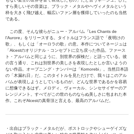
すら美しいその音楽は、ブラック・メタルやヘヴィメタルという
枠を大きく飛び越え、幅広いファン層を獲得していったのも当然
である。
この度、そんな彼らがニュー・アルバム『Les Chants de
l’Aurore』をリリースする。タイトルはフランス語で「夜明けの
歌」、もしくは「オーロラの歌」の意。本作についてネージュは
「Alcestのオリジナル・コンセプトに立ち戻った作品。ファース
ト・アルバムと同じように、別世界の探検だ」と語っている。彼
の言う通り、これは別世界の美しさを表現したとしか言いようの
ない作品。オープニング・ナンバーは「Komorebi」。当然日本語
の「木漏れ日」だ。このタイトルを見ただけで、我々はこのアル
バムが表現しようとしているものが、どんな世界であるかを容易
に想像できるはず。メロディ、ヴォーカル、シンセサイザーのア
レンジメント。すべてがこの世のものならぬ美しさに包まれた本
作。これぞAlcestの真骨頂と言える、最高のアルバムだ。
・出自はブラック・メタルだが、ポストロックやシューゲイズな