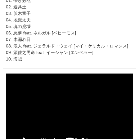
01. 儚き必然
02. 迦具土
03. 茨木童子
04. 地獄太夫
05. 魂の崩壊
06. 悪夢 feat. ネルガル [ベヒーモス]
07. 木漏れ日
08. 浪人 feat. ジェラルド・ウェイ [マイ・ケミカル・ロマンス]
09. 須佐之男命 feat. イーシャン [エンペラー]
10. 海賊