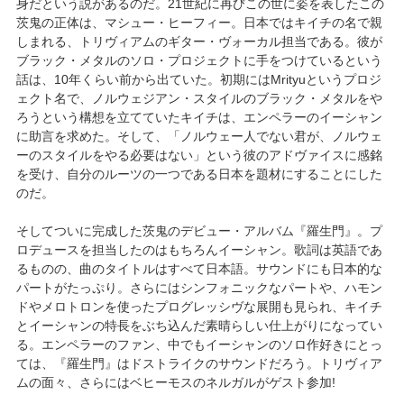
身だという説があるのだ。21世紀に再びこの世に姿を表したこの
茨鬼の正体は、マシュー・ヒーフィー。日本ではキイチの名で親
しまれる、トリヴィアムのギター・ヴォーカル担当である。彼が
ブラック・メタルのソロ・プロジェクトに手をつけているという
話は、10年くらい前から出ていた。初期にはMrityuというプロジ
ェクト名で、ノルウェジアン・スタイルのブラック・メタルをや
ろうという構想を立てていたキイチは、エンペラーのイーシャン
に助言を求めた。そして、「ノルウェー人でない君が、ノルウェ
ーのスタイルをやる必要はない」という彼のアドヴァイスに感銘
を受け、自分のルーツの一つである日本を題材にすることにした
のだ。
そしてついに完成した茨鬼のデビュー・アルバム『羅生門』。プ
ロデュースを担当したのはもちろんイーシャン。歌詞は英語であ
るものの、曲のタイトルはすべて日本語。サウンドにも日本的な
パートがたっぷり。さらにはシンフォニックなパートや、ハモン
ドやメロトロンを使ったプログレッシヴな展開も見られ、キイチ
とイーシャンの特長をぶち込んだ素晴らしい仕上がりになってい
る。エンペラーのファン、中でもイーシャンのソロ作好きにとっ
ては、『羅生門』はドストライクのサウンドだろう。トリヴィア
ムの面々、さらにはベヒーモスのネルガルがゲスト参加!