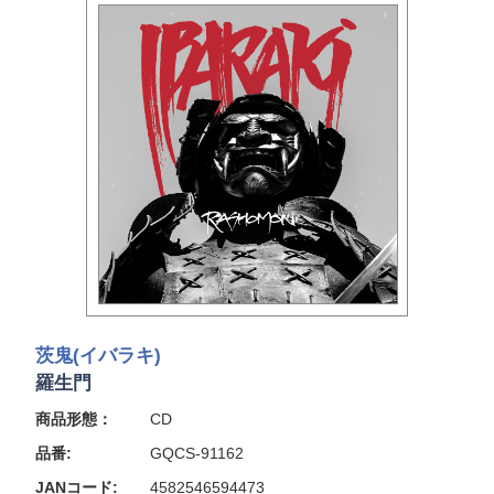
茨鬼(イバラキ)
羅生門
商品形態：
CD
品番:
GQCS-91162
JANコード:
4582546594473