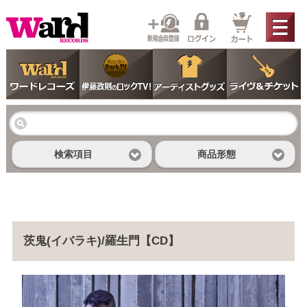
検索項目
商品形態
茨鬼(イバラキ)/羅生門【CD】