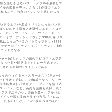
の影響を感じさせるパワー・メタルを展開して
タイルの楽曲を導入。さらに3作目の『エク
入れるなど、独自のアレンジを施したスタ
ス(ドラムス)を迎えトリオとなったバンド
ではキレのある演奏と攻撃性に加え、メロデ
シークレッツ・イン・ア・ウィアード・ワ
・オブ・ア・シャドウ』(1990年)をリリ
なった7作目の『トラップド!』(1992
ャッチーな「イナフ・イズ・イナフ」、8作
気バンドとなる。
ャー(g)とクリスの弟のスピロス・エフテ
になった曲や既発曲をメドレー形式でプレ
ューされる初期の9タイトルである。
イのヴィクター・スモールスキ(ギター)
えたトリオで始動。この編成となってリリー
度な作曲能力や技巧派ギター・プレイを盛り込
ス・イレ」など、高尚な楽曲も収録。続く
ディアスで活きのいい楽曲を並べ、アルバム
のドイツ公演を収めたライヴ作品『フロム・
なったものだった。この3枚が残りの3タイ