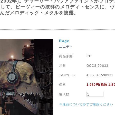
:2002年)。チャーリー・バウアファイントがプ
として、ピーヴィーの抜群のメロディ・センスに、ヴ
んだメロディック・メタルを披露。
Rage
ユニティ
商品形態
CD
品番
GQCS-90833
JANコード
4582546590932
価格
1,980
円(税抜 1,8
購入数
※返品について必ずご確認ください