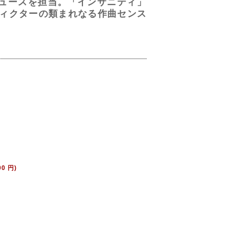
ロデュースを担当。「インサニティ」
ィクターの類まれなる作曲センス
00 円)