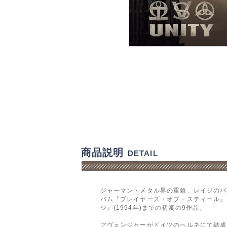
商品説明
DETAIL
ジャーマン・メタル界の重鎮、レイジのバ
バム『プレイヤーズ・オブ・スティール』(
ジ』(1994年)までの初期の9作品。
アヴェンジャーがドイツのヘルネにて結成さ