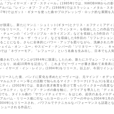
『プレイヤーズ・オブ・スティール』(1985年)では、NWOBHMから
アルバム『レイン・オブ・フィア』(1986年)ではスラッシュ・メタル・ス
987年)ではガット・ギターを使った曲やプログレッシヴ・ロック的な展開を
が脱退し、新たにマンニ・シュミット(ギター)とクリス・エフティミアディ
88年)をリリース。「ドント・フィア・ザ・ウィンター」を収録したこの作品
・チューンの「インヴィジブル・ホライズンズ」などを収録した5作目の『
ャッチーな「サドル・ザ・ウィンド」などを収録した6作目の『リフレクションズ
ることになる。さらに全体的にパワー・アップを図りながら、洗練された作風に
シェイム・オン・ユー」やスピード・ナンバーの「ソリタリー・マン」、キ
3年)では「ネヴァーモア」「レフュージ」という名曲を生み出し、日本でも人
価されていたマンニが1994年に脱退ししたため、新たにスヴェン・フィッシ
体制となり、結成10周年を記念して、これまでピーヴィーが書き溜めて未発表
・イヤーズ・イン・レイジ』(1994年)をリリース。以上が、今回リイシ
リリースした後、バンドに変化を求めたピーヴィーは、元マインド・オデッセ
マルムスティーン等との活動で知られるマイク・テラーナ(ドラムス)を迎
ユニティ』(2002年)では、音楽の英才教育を受けて育ったヴィクターの高
ンサニティ」などアップ・テンポの曲を軸に、クワイアを導入した「ディエ
03年)でも、タイトル曲の「サウンドチェイサー」をはじめ、起伏のあるメロ
アルバム・リリース後に行なったヨーロッパ・ツアーの中から2004年1月
2004年)もリリースされ、パワフルでテクニカルなパフォーマンスも話題と
イシューされる作品だ。