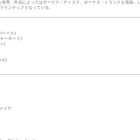
源を使用、作品によってはボーナス・ディスク、ボーナス・トラックも収録。
ラインナップとなっている。
/ベース)
キーボード)
ン)
ル)
ファイア