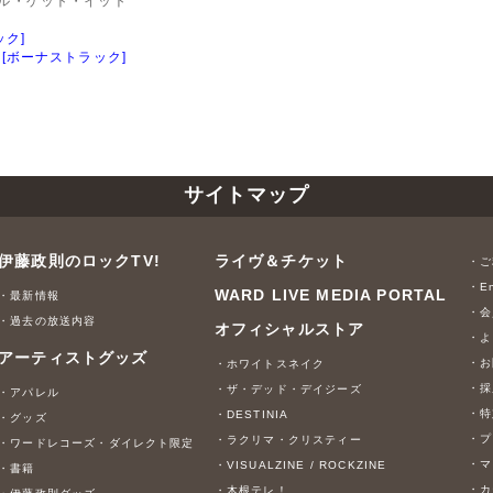
ィル・ゲット・イット
ック]
ト
[ボーナストラック]
サイトマップ
伊藤政則のロックTV!
ライヴ＆チケット
・ご
・En
WARD LIVE MEDIA PORTAL
・最新情報
・会
・過去の放送内容
オフィシャルストア
・よ
アーティストグッズ
・お
・ホワイトスネイク
・採
・ザ・デッド・デイジーズ
・アパレル
・特
・DESTINIA
・グッズ
・プ
・ラクリマ・クリスティー
・ワードレコーズ・ダイレクト限定
・マ
・VISUALZINE / ROCKZINE
・書籍
・カ
・木根テレ！