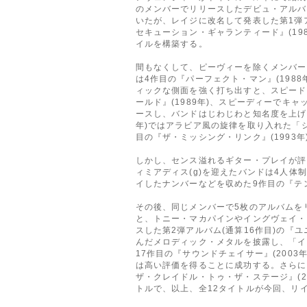
のメンバーでリリースしたデビュ・アルバム
いたが、レイジに改名して発表した第1弾
セキューション・ギャランティード』(1
イルを構築する。
間もなくして、ピーヴィーを除くメンバー
は4作目の『パーフェクト・マン』(19
ィックな側面を強く打ち出すと、スピード
ールド』(1989年)、スピーディーでキ
ースし、バンドはじわじわと知名度を上げ
年)ではアラビア風の旋律を取り入れた「
目の『ザ・ミッシング・リンク』(199
しかし、センス溢れるギター・プレイが評
ィミアディス(g)を迎えたバンドは4人
イしたナンバーなどを収めた9作目の『テン
その後、同じメンバーで5枚のアルバムを
と、トニー・マカパインやイングヴェイ・
スした第2弾アルバム(通算16作目)の『
んだメロディック・メタルを披露し、「イ
17作目の『サウンドチェイサー』(20
は高い評価を得ることに成功する。さらに
ザ・クレイドル・トゥ・ザ・ステージ』(
トルで、以上、全12タイトルが今回、リ