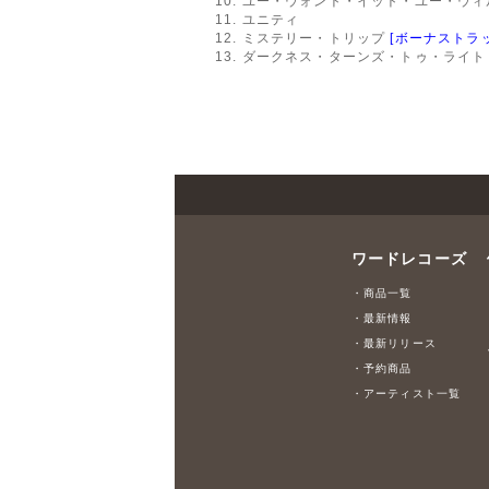
10. ユー・ウォント・イット・ユー・ウ
11. ユニティ
12. ミステリー・トリップ
[ボーナストラ
13. ダークネス・ターンズ・トゥ・ライ
ワードレコーズ
・商品一覧
・最新情報
・最新リリース
・予約商品
・アーティスト一覧