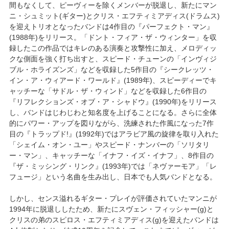
間もなくして、ピーヴィーを除くメンバーが脱退し、新たにマン
ニ・シュミット(ギター)とクリス・エフティミアディス(ドラムス)
を迎えトリオとなったバンドは4作目の『パーフェクト・マン』
(1988年)をリリース。「ドント・フィア・ザ・ウィンター」を収
録したこの作品ではキレのある演奏と攻撃性に加え、メロディッ
クな側面を強く打ち出すと、スピード・チューンの「インヴィジ
ブル・ホライズンズ」などを収録した5作目の『シークレッツ・
イン・ア・ウィアード・ワールド』(1989年)、スピーディーでキ
ャッチーな「サドル・ザ・ウィンド」などを収録した6作目の
『リフレクションズ・オブ・ア・シャドウ』(1990年)をリリース
し、バンドはじわじわと知名度を上げることになる。さらに全体
的にパワー・アップを図りながら、洗練された作風になった7作
目の『トラップド!』(1992年)ではアラビア風の旋律を取り入れた
「シェイム・オン・ユー」やスピード・ナンバーの「ソリタリ
ー・マン」、キャッチーな「イナフ・イズ・イナフ」、8作目の
『ザ・ミッシング・リンク』(1993年)では「ネヴァーモア」「レ
フュージ」という名曲を生み出し、日本でも人気バンドとなる。
しかし、センス溢れるギター・プレイが評価されていたマンニが
1994年に脱退ししたため、新たにスヴェン・フィッシャー(g)と
クリスの弟のスピロス・エフティミアディス(g)を迎えたバンドは