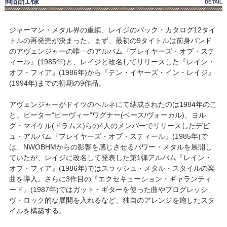
商品仕様
DETAIL
ジャーマン・メタル界の重鎮、レイジのバック・カタログ12タイ
トルの再発売が決まった。まず、最初の9タイトルは前身バンド
のアヴェンジャーの唯一のアルバム『プレイヤーズ・オブ・ステ
ィール』(1985年)と、レイジと改名してリリースした『レイン・
オブ・フィア』(1986年)から『テン・イヤーズ・イン・レイジ』
(1994年)までの初期の9作品。
アヴェンジャーがドイツのヘルネにて結成されたのは1984年のこ
と。ピーター“ピーヴィー”ワグナー(ベース/ヴォーカル)、ヨル
グ・マイケル(ドラムス)らの4人のメンバーでリリースしたデビ
ュ・アルバム『プレイヤーズ・オブ・スティール』(1985年)で
は、NWOBHMからの影響を感じさせるパワー・メタルを展開し
ていたが、レイジに改名して発表した第1弾アルバム『レイン・
オブ・フィア』(1986年)ではスラッシュ・メタル・スタイルの楽
曲を導入。さらに3作目の『エクセキューション・ギャランティ
ード』(1987年)ではガット・ギターを使った曲やプログレッシ
ヴ・ロック的な展開を入れるなど、独自のアレンジを施したスタ
イルを構築する。