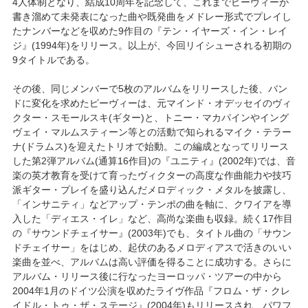
4人体制となり、結成10周年を記念して、これまでピーヴィーが
書き溜めて未発表になった曲や既発曲をメドレー形式でプレイし
たナンバーなどを収めた9作目の『テン・イヤーズ・イン・レイ
ジ』(1994年)をリリース。以上が、今回リイシューされる初期の
9タイトルである。
その後、同じメンバーで5枚のアルバムをリリースした後、バン
ドに変化を求めたピーヴィーは、元マインド・オデッセイのヴィ
クター・スモールスキ(ギター)と、トニー・マカパインやイング
ヴェイ・マルムスティーン等との活動で知られるマイク・テラー
ナ(ドラムス)を迎えたトリオで始動。この編成となってリリース
した第2弾アルバム(通算16作目)の『ユニティ』(2002年)では、音
楽の英才教育を受けて育ったヴィクターの高度な作曲能力や技巧
派ギター・プレイを盛り込んだメロディック・メタルを披露し、
「インサニティ」などアップ・テンポの曲を軸に、クワイアを導
入した「ディエス・イレ」など、高尚な楽曲も収録。続く17作目
の『サウンドチェイサー』(2003年)でも、タイトル曲の「サウン
ドチェイサー」をはじめ、起伏のあるメロディアスで活きのいい
楽曲を並べ、アルバムは高い評価を得ることに成功する。さらに
アルバム・リリース後に行なったヨーロッパ・ツアーの中から
2004年1月のドイツ公演を収めたライヴ作品『フロム・ザ・クレ
イドル・トゥ・ザ・ステージ』(2004年)もリリースされ、パワフ