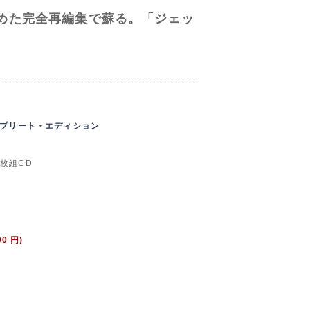
含めた完全再編集で蘇る。「ジェッ
ンプリート・エディション
2枚組CD
00 円)