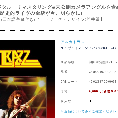
デジタル・リマスタリング&未公開カメラアングルを
歴史的ライヴの全貌が今、明らかに!
/日本語字幕付き/アートワーク・デザイン:若井望】
アルカトラス
ライヴ・イン・ジャパン1984～コ
商品形態
初回限定盤DVD+
品番
GQBS-90380～2
JANコード
4562387206964
価格
9,900
円(税抜 9,0
購入数
※返品について必ずご確認ください