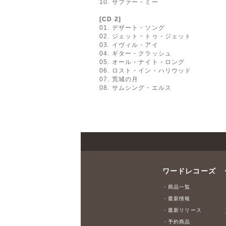
10. サファー・ミー
[CD 2]
01. デザート・ソング
02. ジェット・トゥ・ジェット
03. イヴィル・アイ
04. ギター・クラッシュ
05. オール・ナイト・ロング
06. ロスト・イン・ハリウッド
07. 荒城の月
08. サムシング・エルス
ワードレコーズ
・商品一覧
・最新情報
・最新リリース
・予約商品