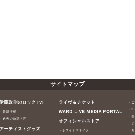
サイトマップ
伊藤政則のロックTV!
ライヴ＆チケット
・ご
・En
WARD LIVE MEDIA PORTAL
・最新情報
・会
・過去の放送内容
オフィシャルストア
・よ
アーティストグッズ
・お
・ホワイトスネイク