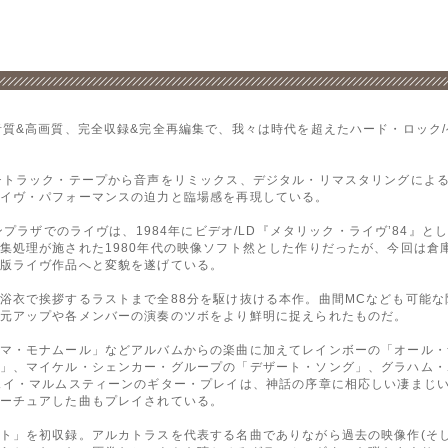
音質&高画質、完全収録&完全再編集で、我々は時代を超えたハード・ロック/
チトラック・テープから音声をリミックス、デジタル・リマスタリングによ
イヴ・パフォーマンスの迫力と臨場感を再現している。
ンプラザでのライヴは、1984年にビデオ/LD『メタリック・ライヴ’84』と
集処理が施された1980年代の映像ソフト然とした作りだったが、今回は倉
版ライヴ作品へと変貌を遂げている。
浴衣で挨拶するラストまで全88分を駆け抜ける本作。曲間MCなども可能な限
元アップや各メンバーの演奏のツボをより鮮明に捉えられたものだ。
マ・モナムール」などアルバムからの楽曲に加えてレインボーの「オール・
」、マイケル・シェンカー・グループの「デザート・ソング」、グラハム・
ェイ・マルムスティーンのギター・プレイは、神話の序章に相応しい凄まじ
ーチュアした曲もプレイされている。
ト」を初収録。アルカトラスを代表する名曲でありながら過去の映像作(そ