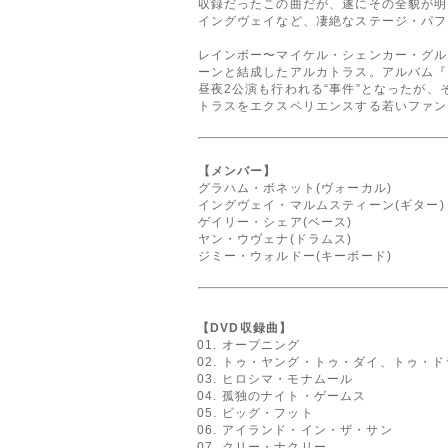
収録だったこの曲だが、遂にその全貌が明
イングヴェイなど、凄絶なステージ・パフ
レインボー〜マイケル・シェンカー・グル
ーンと結成したアルカトラス。アルバム『
昼夜2公演も行われる“事件”となったが
トラスをエクスペリエンスする若いファン
【メンバー】
グラハム・ボネット(ヴォーカル)
イングヴェイ・マルムスティーン(ギター)
ゲイリー・シェア(ベース)
ヤン・ウヴェナ(ドラムス)
ジミー・ウォルドー(キーボード)
【DVD収録曲】
01. オープニング
02. トゥ・ヤング・トゥ・ダイ、トゥ・
03. ヒロシマ・モナムール
04. 孤独のナイト・ゲームス
05. ビッグ・フット
06. アイランド・イン・ザ・サン
07. クリー・ナクリー