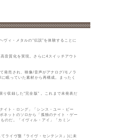
ヘヴィ・メタルの“伝説”を体験することに
る高音質化を実現。さらに4スイッチアウト
して発売され、映像/音声がアナログ/モノラ
庫に眠っていた素材から再構成。まったく
り収録した“完全版” 。これまで未発表だ
ナイト・ロング」「シンス・ユー・ビー
ボネットのソロから「孤独のナイト・ゲー
いものだ。「イヴィル・アイ」「カミン
してライヴ盤『ライヴ・センテンス』)に未