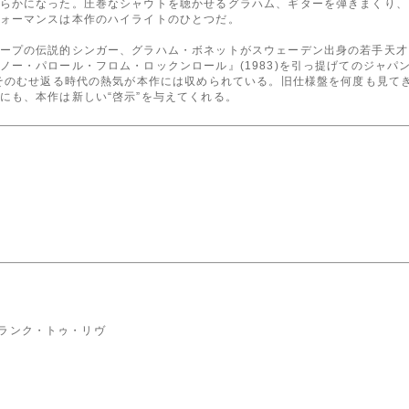
らかになった。圧巻なシャウトを聴かせるグラハム、ギターを弾きまくり、
ォーマンスは本作のハイライトのひとつだ。
ープの伝説的シンガー、グラハム・ボネットがスウェーデン出身の若手天才
ノー・パロール・フロム・ロックンロール』(1983)を引っ提げてのジャパ
、そのむせ返る時代の熱気が本作には収められている。旧仕様盤を何度も見て
にも、本作は新しい“啓示”を与えてくれる。
ドランク・トゥ・リヴ