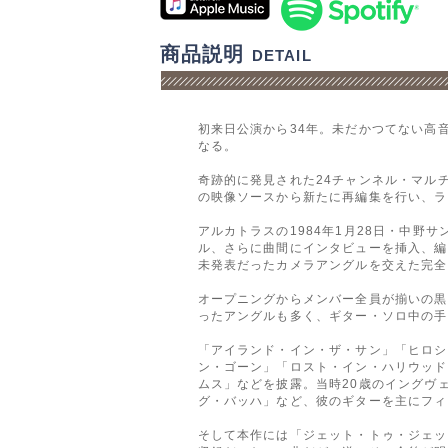
商品説明
DETAIL
初来日公演から34年。未だかつてない高
なる。
奇跡的に発見された24チャンネル・マル
の映像ソースから新たに再編集を行い、ラ
アルカトラスの1984年1月28日・中野サ
ル、さらに曲間にインタビューを挿入、編
未発表だったカメラアングルを交えた完全
オープニングからメンバー全員が揃いの黒
ったアングルも多く、ギター・ソロ中の手
「アイランド・イン・ザ・サン」「ヒロシ
ン・ゴーン」「ロスト・イン・ハリウッド
ムス」などを披露。当時20歳のイングヴ
グ・バッハ」など、彼のギターを主にフィ
そして本作には「ジェット・トゥ・ジェッ