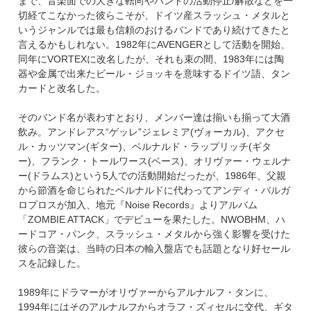
まで、音楽面での大きな転向やバンドの活動停止/解散などを一
切経てこなかった彼らこそが、ドイツ産スラッシュ・メタルと
いうジャンルでは最も信頼のおけるバンドであり続けてきたと
言えるかもしれない。1982年にAVENGERとして活動を開始、
同年にVORTEXに改名したが、それも束の間、1983年には陶
器や金属で出来たビール・ジョッキを意味するドイツ語、タン
カードと改名した。
そのバンド名が表わすとおり、メンバー達は揃いも揃って大酒
飲み。アンドレアス“ゲッレ”ジェレミア(ヴォーカル)、アクセ
ル・カッツマン(ギター)、ベルナルド・ラップリッチ(ギタ
ー)、フランク・トールワース(ベース)、オリヴァー・ウェルナ
ー(ドラムス)という5人での活動開始だったが、1986年、父親
から節酒を命じられたベルナルドに代わってアンディ・バルガ
ロプロスが加入、地元『Noise Records』よりアルバム
「ZOMBIE ATTACK」でデビューを果たした。NWOBHM、ハ
ードコア・パンク、スラッシュ・メタルから強く影響を受けた
彼らの音楽は、当時の日本の輸入盤店でも話題となり好セール
スを記録した。
1989年にドラマーがオリヴァーからアルナルフ・タンに、
1994年にはそのアルナルフからオラフ・ズィセルに交代、ギタ