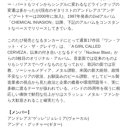
ー・パートもツインからシングルに変わるなどラインナップの
変遷は多かったが(現在のギタリストのアンドレアス“アンデ
ィ”グートヤーは2000年に加入)、1987年発表の2ndアルバム
「CHEMICAL INVASION」以降、下記のアルバムをコンスタン
トなペースでリリースしてきている。
このたび発売となるタンカードにとって通算17作目『ワン・フ
ット・イン・ザ・グレイヴ』は、「A GIRL CALLED
CERVEZA」以来の付き合いとなるドイツ『Nuclear Blast』か
らの3枚目のオリジナル・アルバム。音楽面では従来のものよ
りもシリアスでヘヴィなものとなっており、歌詞の面では宗
教、ソーシャルメディア、メタル讃歌、米国の新大統領、政情
不安なシリアの状況、お馴染みのビール讃歌、そしてビール製
造業者の視点から見た政治と企業の癒着や環境問題等々、実に
多岐に渡るテーマが扱われている。バンドの35周年を祝うに相
応しい痛快で鮮烈な仕上がりはスラッシュ・メタル・ファンか
ら大歓迎されること確実だろう。
【メンバー】
アンドレアス“ゲッレ”ジェレミア(ヴォーカル)
アンディ・グッチャー(ギター)