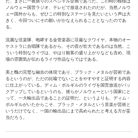
た、まさに一夜限りのスペシャル企画であった。この時の模様は
ノルウェー国営ラジオ、テレビで放送されたのだが、当然ノルウ
ェー国外からも、ぜひこの特別なステージを見たいという声は大
きく、今回ついにその願いがかなえられることとなったのであ
る。
流麗な弦楽隊、咆哮する金管楽器に荘厳なクワイヤ。本物のオー
ケストラに合唱隊であるから、その音が壮大であるのは当然。こ
ういう特別なライヴは、やはり観客の盛り上がりなども含め、現
場の雰囲気が伝わるライヴ作品ならではである。
美と醜の完璧な融合の体現であり、ブラック・メタルが芸術であ
るというのが、ただの比喩でないことをやすやすと証明する内容
に仕上がっている。ディム・ボルギルのライヴを国営放送がバッ
クアップしているというのも、彼らがノルウェーという国家にと
って、一大輸出品であることの証明だ。というよりも、ディム・
ボルギルがいたからこそ、ブラック・メタルという音楽が芸術と
いうだけでなく、一国の輸出品にまで高められたと考える方が妥
当だろう。