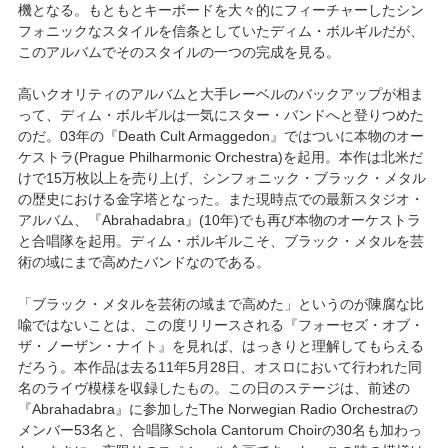
機となる。もともとキーボードを大々的にフィーチャーしたシン
フォニックなスタイルを信条としていたディム・ボルギルだが、
このアルバムでそのスタイルの一つの完成を見る。
高いクオリティのアルバムと大手レーベルのバックアップが相ま
って、ディム・ボルギルは一気にスター・バンドへと登りつめた
のだ。03年の『Death Cult Armaggedon』ではついに本物のオー
ケストラ(Prague Philharmonic Orchestra)を起用。本作は北米だ
けで15万枚以上を売り上げ、シンフォニック・ブラック・メタル
の歴史における金字塔となった。また現時点での最新スタジオ・
アルバム、『Abrahadabra』(10年)でも再び本物のオーケストラ
と合唱隊を起用。ディム・ボルギルこそ、ブラック・メタルを芸
術の域にまで高めたバンドなのである。
「ブラック・メタルを芸術の域まで高めた」というのが陳腐な比
喩ではないことは、この度リリースされる『フォーセズ・オブ・
ザ・ノーザン・ナイト』を見れば、はっきりと理解してもらえる
だろう。本作品は去る11年5月28日、オスロにおいて行われた同
名のライヴ模様を収録したもの。この日のステージは、前述の
『Abrahadabra』に参加したThe Norwegian Radio Orchestraの
メンバー53名と、合唱隊Schola Cantorum Choirの30名も加わっ