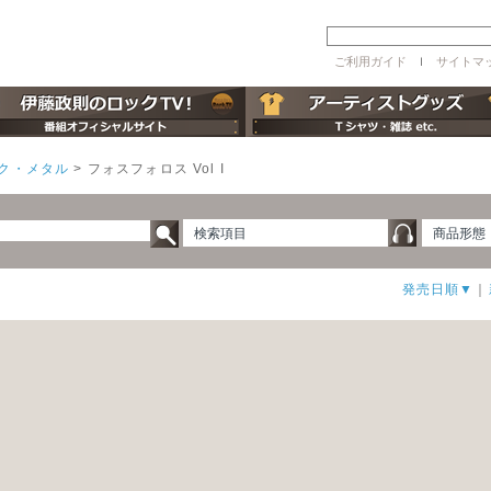
ご利用ガイド
ｌ
サイトマ
ク・メタル
>
フォスフォロス Vol I
検索項目
商品形態
発売日順▼
｜