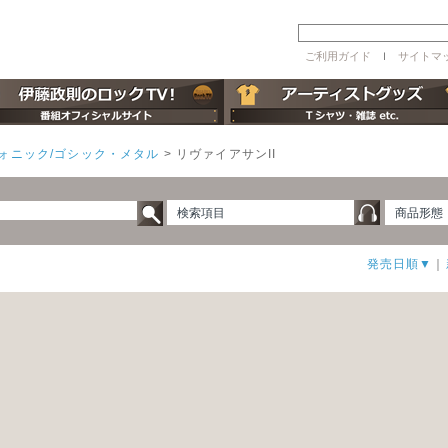
ご利用ガイド
ｌ
サイトマ
ォニック/ゴシック・メタル
>
リヴァイアサンII
検索項目
商品形態
発売日順▼
｜