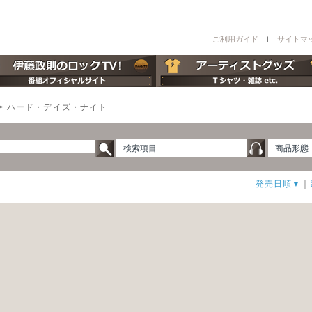
ご利用ガイド
ｌ
サイトマ
>
ハード・デイズ・ナイト
検索項目
商品形態
発売日順▼
｜