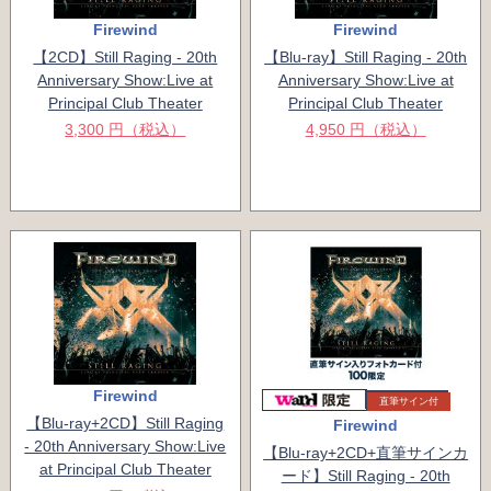
Firewind
Firewind
【2CD】Still Raging - 20th
【Blu-ray】Still Raging - 20th
Anniversary Show:Live at
Anniversary Show:Live at
Principal Club Theater
Principal Club Theater
3,300 円（税込）
4,950 円（税込）
Firewind
直筆サイン付
【Blu-ray+2CD】Still Raging
Firewind
- 20th Anniversary Show:Live
【Blu-ray+2CD+直筆サインカ
at Principal Club Theater
ード】Still Raging - 20th