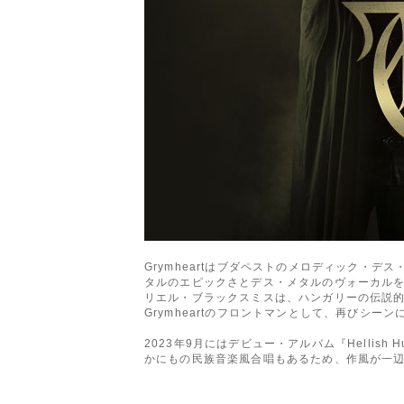
Grymheartはブダペストのメロディック
タルのエピックさとデス・メタルのヴォーカル
リエル・ブラックスミスは、ハンガリーの伝説的パ
Grymheartのフロントマンとして、再びシー
2023年9月にはデビュー・アルバム『Helli
かにもの民族音楽風合唱もあるため、作風が一