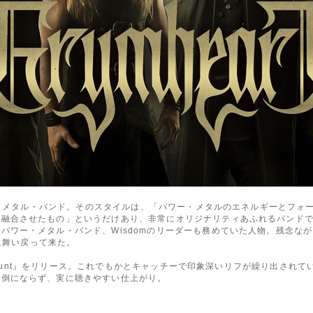
・デス・メタル・バンド。そのスタイルは、「パワー・メタルのエネルギーとフ
を融合させたもの」というだけあり、非常にオリジナリティあふれるバンド
ワー・メタル・バンド、Wisdomのリーダーも務めていた人物。残念ながら
ンに舞い戻って来た。
sh Hunt』をリリース。これでもかとキャッチーで印象深いリフが繰り出さ
辺倒にならず、実に聴きやすい仕上がり。