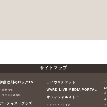
サイトマップ
伊藤政則のロックTV!
ライヴ＆チケット
・ご
・En
WARD LIVE MEDIA PORTAL
・最新情報
・会
・過去の放送内容
オフィシャルストア
・よ
アーティストグッズ
・お
・ホワイトスネイク