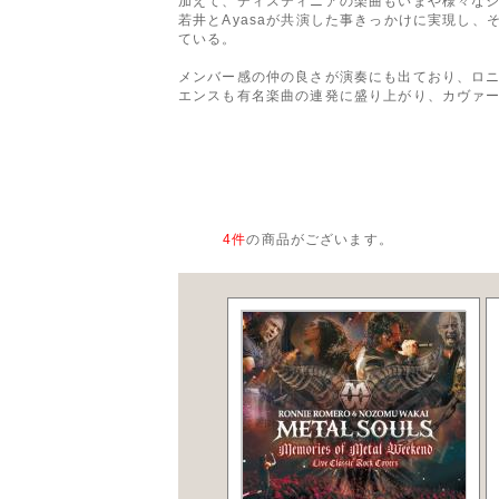
加えて、ディスティニアの楽曲もいまや様々なシ
若井とAyasaが共演した事きっかけに実現し、
ている。
メンバー感の仲の良さが演奏にも出ており、ロ
エンスも有名楽曲の連発に盛り上がり、カヴァー
4
件
の商品がございます。