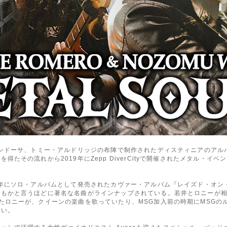
メンドーサ、トミー・アルドリッジの布陣で制作されたディスティニアのアル
その流れから2019年にZepp DiverCityで開催されたメタル・イベン
2年にソロ・アルバムとして発売されたカヴァー・アルバム『レイズド・オン
でもかと言うほどに著名な名曲がラインナップされている。若井とロニーが
たロニーが、クイーンの楽曲を歌っていたり、MSG加入前の時期にMSGの
ない。