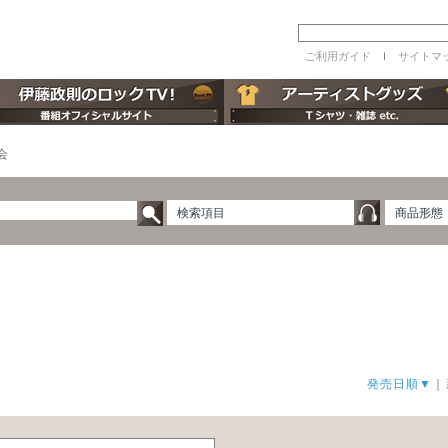
ご利用ガイド
ｌ
サイトマ
会
検索項目
商品形態
発売日順▼
｜