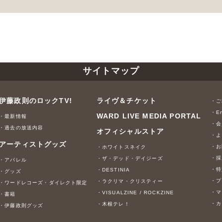
サイトマップ
伊藤政則のロックTV!
ライヴ＆チケット
・ご
・En
WARD LIVE MEDIA PORTAL
・最新情報
・会
・過去の放送内容
オフィシャルストア
・よ
アーティストグッズ
・お
・ホワイトスネイク
・採
・ザ・デッド・デイジーズ
・アパレル
・特
・DESTINIA
・グッズ
・プ
・ラクリマ・クリスティー
・ワードレコーズ・ダイレクト限定
・マ
・VISUALZINE / ROCKZINE
・書籍
・カ
・木根テレ！
・伊藤政則グッズ