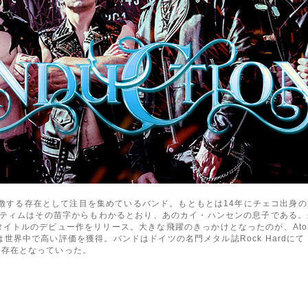
代を象徴する存在として注目を集めているバンド。もともとは14年にチェコ出
流。ティムはその苗字からもわかるとおり、あのカイ・ハンセンの息子である。
トルのデビュー作をリリース。大きな飛躍のきっかけとなったのが、Atomic F
世界中で高い評価を獲得。バンドはドイツの名門メタル誌Rock Hardにて「Power Met
る存在となっていった。