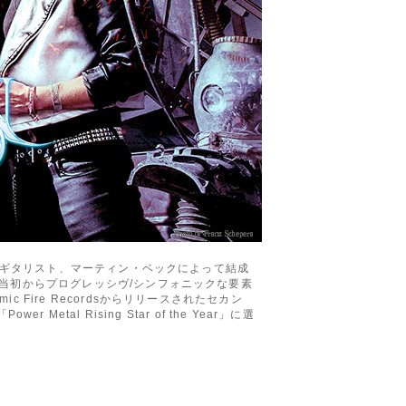
身のギタリスト、マーティン・ベックによって結成
当初からプログレッシヴ/シンフォニックな要素
ire Recordsからリリースされたセカン
al Rising Star of the Year」に選