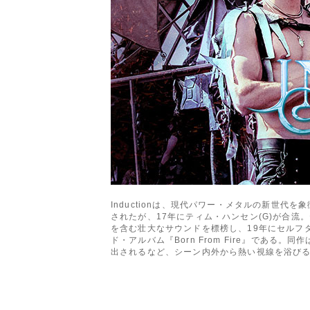
Inductionは、現代パワー・メタルの新世
されたが、17年にティム・ハンセン(G)が合
を含む壮大なサウンドを標榜し、19年にセルフタイ
ド・アルバム『Born From Fire』である。同作は
出されるなど、シーン内外から熱い視線を浴び