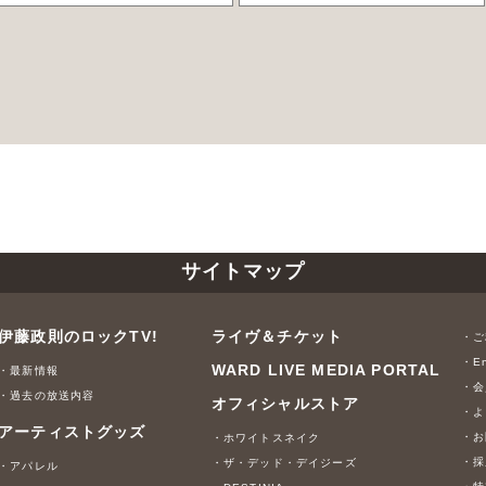
サイトマップ
伊藤政則のロックTV!
ライヴ＆チケット
・ご
・En
WARD LIVE MEDIA PORTAL
・最新情報
・会
・過去の放送内容
オフィシャルストア
・よ
アーティストグッズ
・お
・ホワイトスネイク
・採
・ザ・デッド・デイジーズ
・アパレル