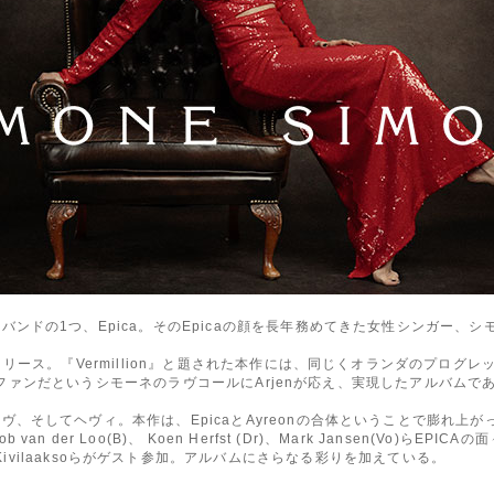
ンドの1つ、Epica。そのEpicaの顔を長年務めてきた女性シンガー、シ
ース。『Vermillion』と題された本作には、同じくオランダのプログレッシ
onのファンだというシモーネのラヴコールにArjenが応え、実現したアルバムで
、そしてヘヴィ。本作は、EpicaとAyreonの合体ということで膨れ上
er Loo(B)、 Koen Herfst (Dr)、Mark Jansen(Vo)らEPI
のPerttu Kivilaaksoらがゲスト参加。アルバムにさらなる彩りを加えている。