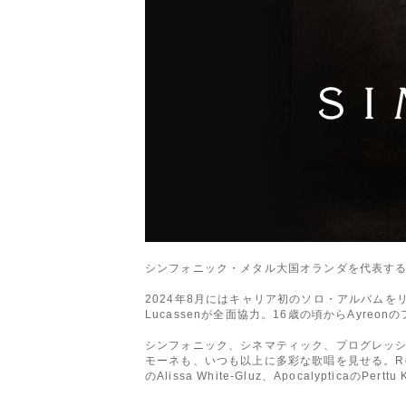
シンフォニック・メタル大国オランダを代表するバ
2024年8月にはキャリア初のソロ・アルバムをリリ
Lucassenが全面協力。16歳の頃からAyre
シンフォニック、シネマティック、プログレッシヴ
モーネも、いつも以上に多彩な歌唱を見せる。Rob van d
のAlissa White-Gluz、Apocalyptica