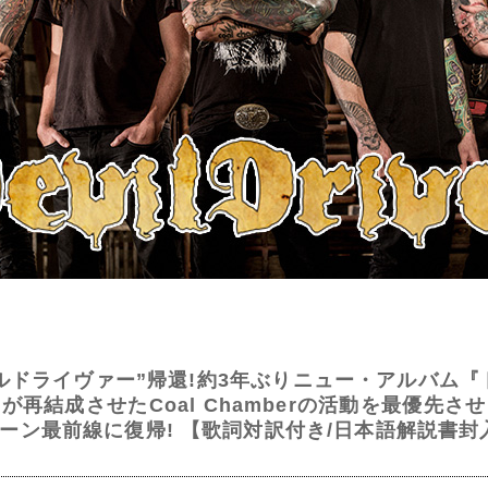
ルドライヴァー”帰還!約3年ぶりニュー・アルバム『
再結成させたCoal Chamberの活動を最優先
ーン最前線に復帰! 【歌詞対訳付き/日本語解説書封