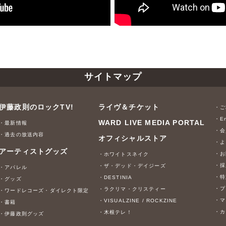
サイトマップ
伊藤政則のロックTV!
ライヴ＆チケット
・ご
・En
WARD LIVE MEDIA PORTAL
・最新情報
・会
・過去の放送内容
オフィシャルストア
・よ
アーティストグッズ
・お
・ホワイトスネイク
・採
・ザ・デッド・デイジーズ
・アパレル
・特
・DESTINIA
・グッズ
・プ
・ラクリマ・クリスティー
・ワードレコーズ・ダイレクト限定
・マ
・VISUALZINE / ROCKZINE
・書籍
・カ
・木根テレ！
・伊藤政則グッズ