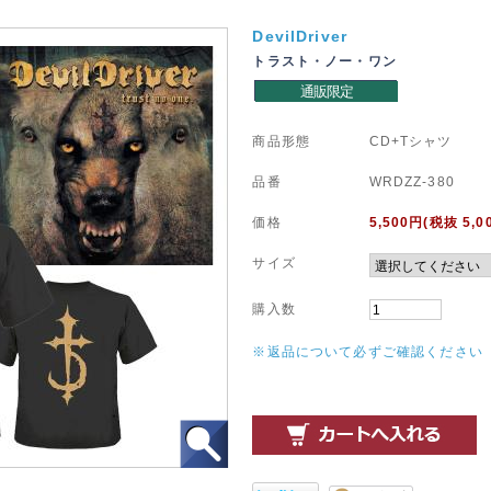
DevilDriver
トラスト・ノー・ワン
通販限定
商品形態
CD+Tシャツ
品番
WRDZZ-380
価格
5,500
円(税抜 5,0
サイズ
購入数
※返品について必ずご確認ください