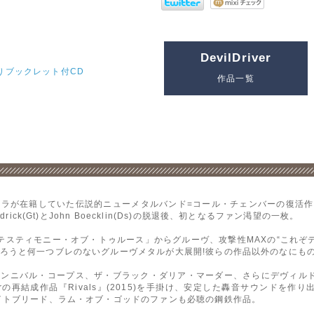
DevilDriver
りブックレット付CD
作品一覧
ーラが在籍していた伝説的ニューメタルバンド=コール・チェンバーの復活
ick(Gt)とJohn Boecklin(Ds)の脱退後、初となるファン渇望の一枚。
テスティモニー・オブ・トゥルース」からグルーヴ、攻撃性MAXの“これぞデ
ろうと何一つブレのないグルーヴメタルが大展開!彼らの作品以外のなにも
ニバル・コープス、ザ・ブラック・ダリア・マーダー、さらにデヴィルドライヴ
 Chamberの再結成作品『Rivals』(2015)を手掛け、安定した轟音サウンドを
イトブリード、ラム・オブ・ゴッドのファンも必聴の鋼鉄作品。