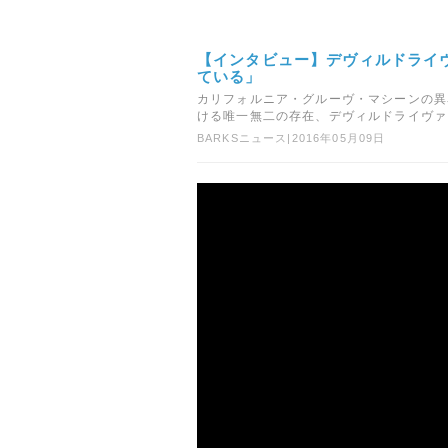
【インタビュー】デヴィルドライ
ている」
カリフォルニア・グルーヴ・マシーンの異
ける唯一無二の存在、デヴィルドライヴァー
BARKSニュース
|
2016年05月09日