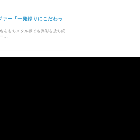
ヴァー「一発録りにこだわっ
名をもちメタル界でも異彩を放ち続
...