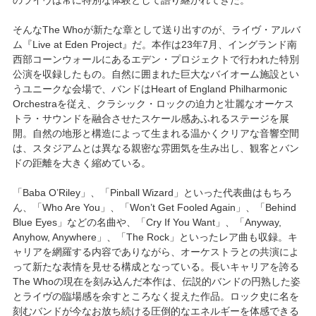
そんなThe Whoが新たな章として送り出すのが、ライヴ・アルバ
ム『Live at Eden Project』だ。本作は23年7月、イングランド南
西部コーンウォールにあるエデン・プロジェクトで行われた特別
公演を収録したもの。自然に囲まれた巨大なバイオーム施設とい
うユニークな会場で、バンドはHeart of England Philharmonic
Orchestraを従え、クラシック・ロックの迫力と壮麗なオーケス
トラ・サウンドを融合させたスケール感あふれるステージを展
開。自然の地形と構造によって生まれる温かくクリアな音響空間
は、スタジアムとは異なる親密な雰囲気を生み出し、観客とバン
ドの距離を大きく縮めている。
「Baba O’Riley」、「Pinball Wizard」といった代表曲はもちろ
ん、「Who Are You」、「Won’t Get Fooled Again」、「Behind
Blue Eyes」などの名曲や、「Cry If You Want」、「Anyway,
Anyhow, Anywhere」、「The Rock」といったレア曲も収録。キ
ャリアを網羅する内容でありながら、オーケストラとの共演によ
って新たな表情を見せる構成となっている。長いキャリアを誇る
The Whoの現在を刻み込んだ本作は、伝説的バンドの円熟した姿
とライヴの臨場感を余すところなく捉えた作品。ロック史に名を
刻むバンドが今なお放ち続ける圧倒的なエネルギーを体感できる