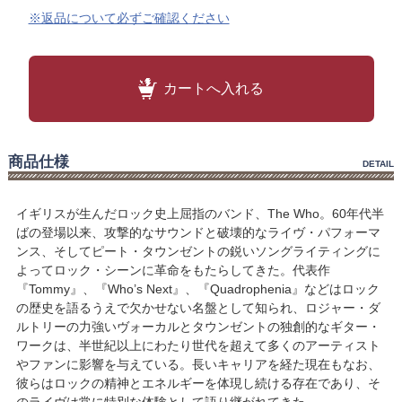
※返品について必ずご確認ください
カートへ入れる
商品仕様
DETAIL
イギリスが生んだロック史上屈指のバンド、The Who。60年代半
ばの登場以来、攻撃的なサウンドと破壊的なライヴ・パフォーマ
ンス、そしてピート・タウンゼントの鋭いソングライティングに
よってロック・シーンに革命をもたらしてきた。代表作
『Tommy』、『Who’s Next』、『Quadrophenia』などはロック
の歴史を語るうえで欠かせない名盤として知られ、ロジャー・ダ
ルトリーの力強いヴォーカルとタウンゼントの独創的なギター・
ワークは、半世紀以上にわたり世代を超えて多くのアーティスト
やファンに影響を与えている。長いキャリアを経た現在もなお、
彼らはロックの精神とエネルギーを体現し続ける存在であり、そ
のライヴは常に特別な体験として語り継がれてきた。