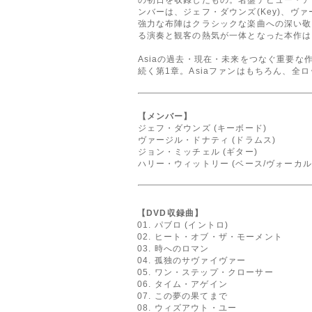
ンバーは、ジェフ・ダウンズ(Key)、ヴァージル・
強力な布陣はクラシックな楽曲への深い敬
る演奏と観客の熱気が一体となった本作は
Asiaの過去・現在・未来をつなぐ重要な作品であ
続く第1章。Asiaファンはもちろん、全ロ
【メンバー】
ジェフ・ダウンズ (キーボード)
ヴァージル・ドナティ (ドラムス)
ジョン・ミッチェル (ギター)
ハリー・ウィットリー (ベース/ヴォーカル
【DVD収録曲】
01. パブロ (イントロ)
02. ヒート・オブ・ザ・モーメント
03. 時へのロマン
04. 孤独のサヴァイヴァー
05. ワン・ステップ・クローサー
06. タイム・アゲイン
07. この夢の果てまで
08. ウィズアウト・ユー