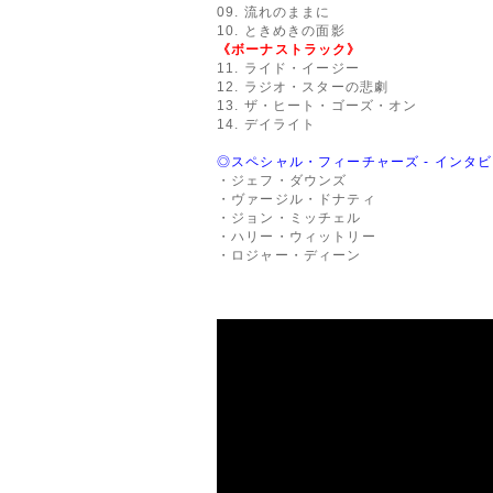
09. 流れのままに
10. ときめきの面影
《ボーナストラック》
11. ライド・イージー
12. ラジオ・スターの悲劇
13. ザ・ヒート・ゴーズ・オン
14. デイライト
◎スペシャル・フィーチャーズ - インタ
・ジェフ・ダウンズ
・ヴァージル・ドナティ
・ジョン・ミッチェル
・ハリー・ウィットリー
・ロジャー・ディーン