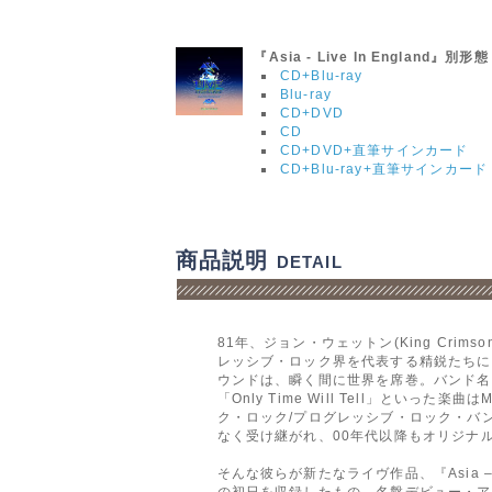
『Asia - Live In England』別形態
CD+Blu-ray
Blu-ray
CD+DVD
CD
CD+DVD+直筆サインカード
CD+Blu-ray+直筆サインカード
商品説明
DETAIL
81年、ジョン・ウェットン(King Crims
レッシブ・ロック界を代表する精鋭たちに
ウンドは、瞬く間に世界を席巻。バンド名を冠
「Only Time Will Tell」とい
ク・ロック/プログレッシブ・ロック・バ
なく受け継がれ、00年代以降もオリジナ
そんな彼らが新たなライヴ作品、『Asia – L
の初日を収録したもの。名盤デビュー・ア