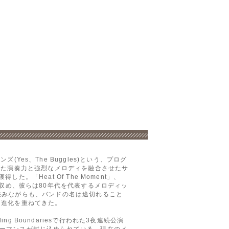
ズ(Yes、The Buggles)という、プログ
した演奏力と強烈なメロディを融合させたサ
「Heat Of The Moment」、
も成功を収め、彼らは80年代を代表するメロディッ
挟みながらも、バンドの名は途切れること
と進化を重ねてきた。
ng Boundariesで行われた3夜連続公演
ーマンスが封じ込められている。現在のメ