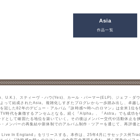
Asia
作品一覧
on、U.K.)、スティーヴ・ハウ(Yes)、カール・パーマー(ELP)、ジェフ・ダウン
よって結成されたAsia。複雑化しすぎたプログレから一歩踏み出し、卓越
した82年のデビュー・アルバム『詠時感〜時へのロマン』は全米1位を獲得した。
った楽曲はMTV時代を象徴するアンセムとなる。続く『Alpha』、『Astra』で
ンドとして確固たる地位を築いていく。その後はメンバー交代や活動休止を
ル・メンバーの再集結や新体制でのアルバム制作・ツアーを通じて、再評価
ive In England』をリリースする。本作は、25年4月にサセックス州Tradi
ルバム『詠時感〜時へのロマン』の全曲完全再現を含む、彼ら渾身のパフォ