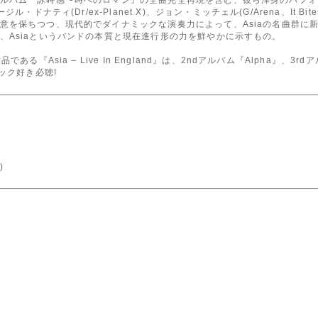
ドナティ(Dr/ex-Planet X)、ジョン・ミッチェル(G/Arena、It Bi
意を保ちつつ、現代的でダイナミックな演奏力によって、Asiaの名曲群に
、Asiaというバンドの本質と現在進行形の力を鮮やかに示すもの。
る『Asia – Live In England』は、2ndアルバム『Alpha』、3
ック好き必聴!
)