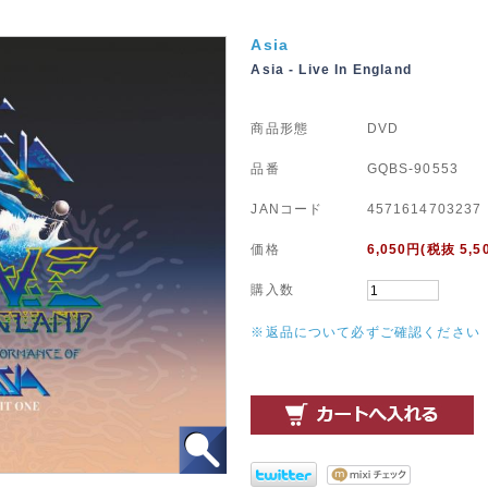
Asia
Asia - Live In England
商品形態
DVD
品番
GQBS-90553
JANコード
4571614703237
価格
6,050
円(税抜 5,5
購入数
※返品について必ずご確認ください