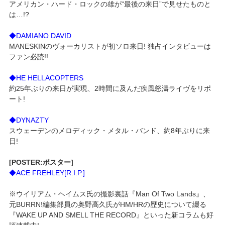
アメリカン・ハード・ロックの雄が“最後の来日”で見せたものと
は…!?
◆DAMIANO DAVID
MANESKINのヴォーカリストが初ソロ来日! 独占インタビューは
ファン必読!!
◆HE HELLACOPTERS
約25年ぶりの来日が実現、2時間に及んだ疾風怒濤ライヴをリポ
ート!
◆DYNAZTY
スウェーデンのメロディック・メタル・バンド、約8年ぶりに来
日!
[POSTER:ポスター]
◆ACE FREHLEY[R.I.P.]
※ウイリアム・ヘイムス氏の撮影裏話『Man Of Two Lands』、
元BURRN!編集部員の奥野高久氏がHM/HRの歴史について綴る
『WAKE UP AND SMELL THE RECORD』といった新コラムも好