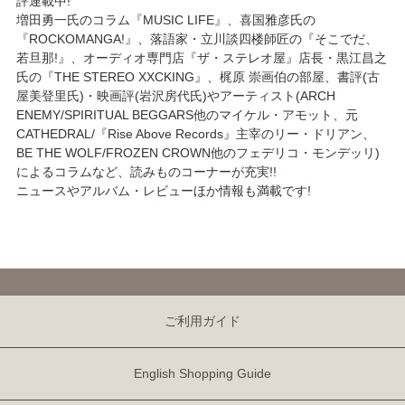
評連載中!
増田勇一氏のコラム『MUSIC LIFE』、喜国雅彦氏の
『ROCKOMANGA!』、落語家・立川談四楼師匠の『そこでだ、
若旦那!』、オーディオ専門店『ザ・ステレオ屋』店長・黒江昌之
氏の『THE STEREO XXCKING』、梶原 崇画伯の部屋、書評(古
屋美登里氏)・映画評(岩沢房代氏)やアーティスト(ARCH
ENEMY/SPIRITUAL BEGGARS他のマイケル・アモット、元
CATHEDRAL/『Rise Above Records』主宰のリー・ドリアン、
BE THE WOLF/FROZEN CROWN他のフェデリコ・モンデッリ)
によるコラムなど、読みものコーナーが充実!!
ニュースやアルバム・レビューほか情報も満載です!
ご利用ガイド
English Shopping Guide