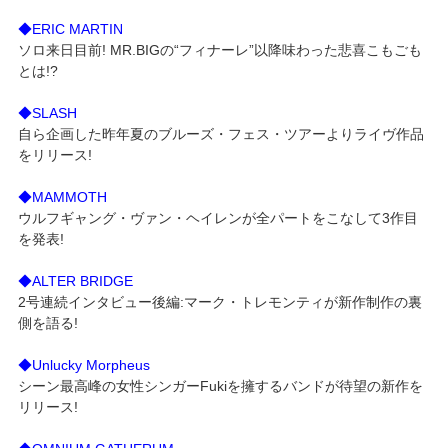
◆ERIC MARTIN
ソロ来日目前! MR.BIGの“フィナーレ”以降味わった悲喜こもごも
とは!?
◆SLASH
自ら企画した昨年夏のブルーズ・フェス・ツアーよりライヴ作品
をリリース!
◆MAMMOTH
ウルフギャング・ヴァン・ヘイレンが全パートをこなして3作目
を発表!
◆ALTER BRIDGE
2号連続インタビュー後編:マーク・トレモンティが新作制作の裏
側を語る!
◆Unlucky Morpheus
シーン最高峰の女性シンガーFukiを擁するバンドが待望の新作を
リリース!