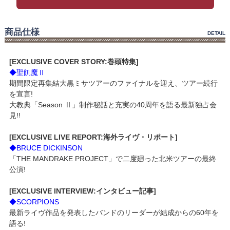
商品仕様
DETAIL
[EXCLUSIVE COVER STORY:巻頭特集]
◆聖飢魔Ⅱ
期間限定再集結大黒ミサツアーのファイナルを迎え、ツアー続行
を宣言!
大教典「Season Ⅱ」制作秘話と充実の40周年を語る最新独占会
見!!
[EXCLUSIVE LIVE REPORT:海外ライヴ・リポート]
◆BRUCE DICKINSON
「THE MANDRAKE PROJECT」で二度廻った北米ツアーの最終
公演!
[EXCLUSIVE INTERVIEW:インタビュー記事]
◆SCORPIONS
最新ライヴ作品を発表したバンドのリーダーが結成からの60年を
語る!