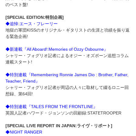
のベスト盤!
[SPECIAL EDITION:特別企画]
◆追悼:エース・フレーリー
地獄の軍団KISSのオリジナル・ギタリストの生涯と功績を振り返
る緊急企画!
◆新連載『All Aboard!:Memories of Ozzy Osbourne』
シャリー・フォグリオ記者によるオジー・オズボーン追想コラム
連載スタート!
◆特別連載『Remembering Ronnie James Dio : Brother, Father,
Teacher, Friend』
シャリー・フォグリオ記者が周辺の人々に取材して綴るロニー回
想録、第64回!
◆特別連載『TALES FROM THE FRONTLINE』
英国人記者ハワード・ジョンソンの回顧録:STATETROOPER
[SPECIAL LIVE REPORT IN JAPAN:ライヴ・リポート]
◆NIGHT RANGER