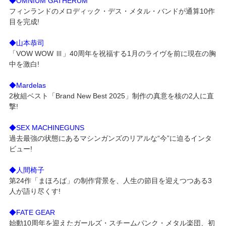
◆OMNIUM GATHERUM
フィンランドのメロディック・デス・メタル・バンドが通算10作
目を完成!
◆山本恭司
「VOW WOW Ⅲ」40周年を祝福する1月のライヴを前に現在の胸
中を激白!
◆Mardelas
2枚組ベスト「Brand New Best 2025」制作の真意を核の2人に直
撃!
◆SEX MACHINEGUNS
過去最強の状態にあるマシンガンズのリアルな“今”に迫るインタ
ビュー!
◆人間椅子
第24作「まほろば」の制作背景を、人生の節目を迎えつつある3
人が語り尽くす!
◆FATE GEAR
始動10周年を迎えたガールズ・スチームパンク・メタル楽団、初