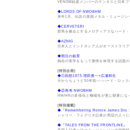
VENOM結成メンバーのマンタスと日本ブ
◆LORDS OF NWOBHM
来年1月、伝説の英国メタル・ミュージシ
◆CERVETERI
群馬を拠点とするメロディアスなハード・ロ
◆AZNIG
日本人とインドネシア人がオーストラリア
◆明日の叙景
独自の美学をもって激情を体現する話題の
[特別企画]
◆①回想1975:増田勇一×広瀬和生
今からちょうど50年前──ハード・ロック
◆②再考:NWOBHM
HM/HRの多様化と極端化が更に顕著にな
[特別連載]
◆『Remembering Ronnie James Dio : Br
シャリー・フォグリオ記者が周辺の人々に
◆『TALES FROM THE FRONTLINE』
英国人記者ハワード・ジョンソンの回顧録:CH