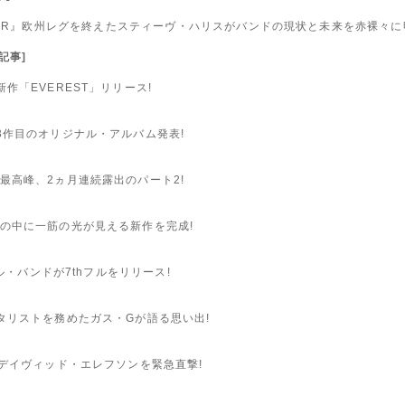
RLD TOUR』欧州レグを終えたスティーヴ・ハリスがバンドの現状と未来を赤裸
ー記事]
作「EVEREST」リリース!
3作目のオリジナル・アルバム発表!
最高峰、2ヵ月連続露出のパート2!
の中に一筋の光が見える新作を完成!
ル・バンドが7thフルをリリース!
タリストを務めたガス・Gが語る思い出!
デイヴィッド・エレフソンを緊急直撃!