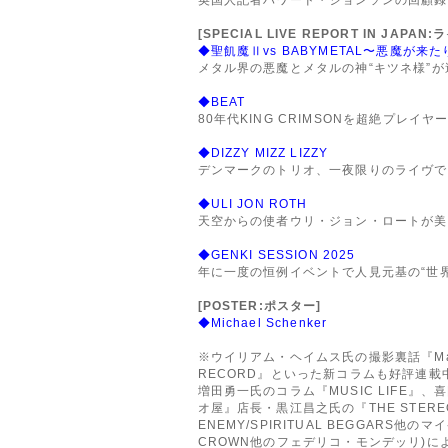
[SPECIAL LIVE REPORT IN JAPA
◆聖飢魔Ⅱvs BABYMETAL〜悪魔が来
メタル界の悪魔とメタルの神“キツネ様”が
◆BEAT
80年代KING CRIMSONを超絶プレイヤ
◆DIZZY MIZZ LIZZY
デンマークのトリオ、一夜限りのライヴで
◆ULI JON ROTH
天空からの使者ウリ・ジョン・ロートが美
◆GENKI SESSION 2025
年に一度の恒例イベントで人見元基の“世界
[POSTER:ポスター]
◆Michael Schenker
※ウイリアム・ヘイムス氏の撮影裏話『Man O
RECORD』といった新コラムも好評連載中
増田勇一氏のコラム『MUSIC LIFE』
オ屋』店長・黒江昌之氏の『THE STERE
ENEMY/SPIRITUAL BEGGARS他のマ
CROWN他のフェデリコ・モンデッリ)に