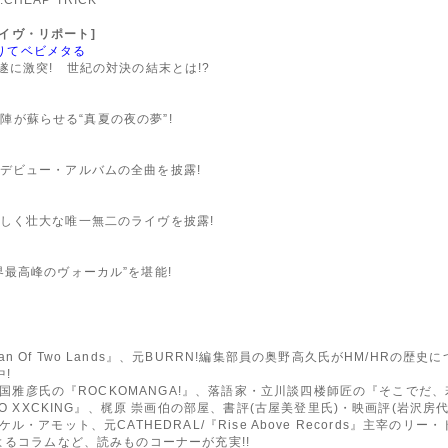
N:ライヴ・リポート]
たりてベビメタる
遂に激突! 世紀の対決の結末とは!?
ー陣が蘇らせる“真夏の夜の夢”!
デビュー・アルバムの全曲を披露!
しく壮大な唯一無二のライヴを披露!
最高峰のヴォーカル”を堪能!
f Two Lands』、元BURRN!編集部員の奥野高久氏がHM/HRの歴史について
!
、喜国雅彦氏の『ROCKOMANGA!』、落語家・立川談四楼師匠の『そこで
O XXCKING』、梶原 崇画伯の部屋、書評(古屋美登里氏)・映画評(岩沢房代
イケル・アモット、元CATHEDRAL/『Rise Above Records』主宰のリー・
よるコラムなど、読みものコーナーが充実!!