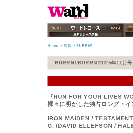
Home
>
書籍
>
BURRN!
BURRN!/BURRN!2025年11
『RUN FOR YOUR LIV
裸々に明かした独占ロング・イ
IRON MAIDEN / TESTAMENT 
G. /DAVID ELLEFSON / HA