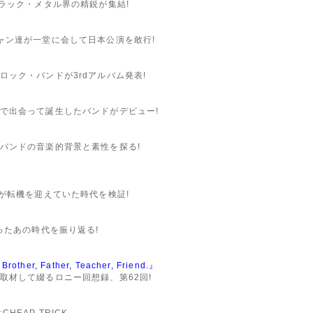
ラック・メタル界の精鋭が集結!
ャン達が一堂に会して日本公演を敢行!
ック・バンドが3rdアルバム発表!
で出会って誕生したバンドがデビュー!
バンドの音楽的背景と素性を探る!
が転機を迎えていた時代を検証!
ったあの時代を振り返る!
other, Father, Teacher, Friend.』
取材して綴るロニー回想録、第62回!
EAP TRICK