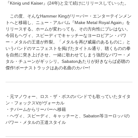
『König und Kaiser』(24年)と立て続けにリリースしていった。
この度、そんなHammer Kingがリーパー・エンターテインメン
トへと移籍し、ニュー・アルバム『Make Metal Royal Again』を
リリースする。ホームが変わっても、その方向性にブレはない。
今回もヘヴィ、スピーディでキャッチーなヨーロピアン・パワ
ー・メタルの王道が炸裂。「メタルを再び威厳のあるものに」と
いうバンドのマニフェストを掲げたタイトル通り、聴くものの拳
を自然に突き上げさせ、一緒に歌わせてしまう強烈なパワー・メ
タル・チューンがギッシリ。Sabatonあたりが好きならば必聴の
傑作!ボーナストラックはあの名曲のカバー!
・元マノウォー、ロス・ザ・ボスのバンドでも歌っていたタイタ
ン・フォックスVがヴォーカル
・ナパームからリーパーへ移籍
・ヘヴィ、スピーディ、キャッチーと、Sabaton等ヨーロッパの
パワー・メタルの王道スタイル