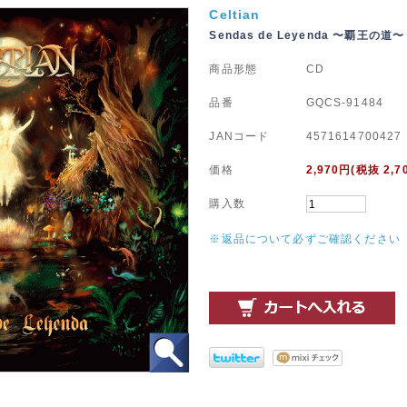
Celtian
Sendas de Leyenda 〜覇王の道〜
商品形態
CD
品番
GQCS-91484
JANコード
4571614700427
価格
2,970
円(税抜 2,7
購入数
※返品について必ずご確認ください