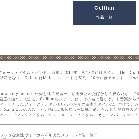
Celtian
作品一覧
ォーク・メタル・バンド。結成は2017年。翌18年には早くも『The Druid’
り、CeltianはMalditoレコードと契約。19年にはセカンド・アルバム『En
de amor y muerte 〜愛と死の秘密〜』が発売されたばかりの彼らだが
nda 〜覇王の道〜』である。Celtianのスタイルは、その名の通りケルト音
ィーチャしたフォーク・メタルというのがその基本スタイルだ。本作ではシ
Xana Laveyのスペイン語による歌唱も実に魅力的。ケルト音楽特有の
ろん、ゴシック・メタル、シンフォニック・メタル、そしてスパニッシュ・
ッシュな女性ヴォーカルを加えたスタイルは唯一無二