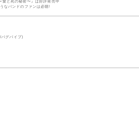
erte 〜愛と死の秘密〜』は好評発売中
うなバンドのファンは必聴!
/バグパイプ)