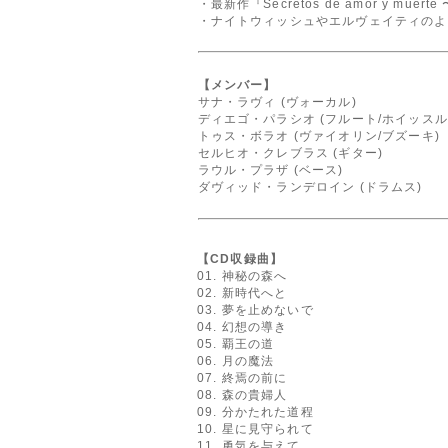
・最新作『Secretos de amor y mu
・ナイトウィッシュやエルヴェイティのよ
【メンバー】
サナ・ラヴィ (ヴォーカル)
ディエゴ・パラシオ (フルート/ホイッスル
トゥス・ボラオ (ヴァイオリン/ブズーキ)
セルヒオ・クレブラス (ギター)
ラウル・プラザ (ベース)
ダヴィッド・ランデロイン (ドラムス)
【CD収録曲】
01. 神秘の森へ
02. 新時代へと
03. 夢を止めないで
04. 幻想の導き
05. 覇王の道
06. 月の魔法
07. 終焉の前に
08. 森の貴婦人
09. 分かたれた道程
10. 星に見守られて
11. 勇気を与えて