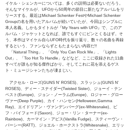
イケル・シェンカーについては、多くの説明は必要ないだろう。
そんなマイケルが、UFOから50周年の節目に新たなアルバムをリ
リースする。最近はMichael Schenker FestやMichael Schenker
Groupの名を用いたアルバムが続いていたが、今回はシンプルに
本人名義。しかもタイトルが『My Years with UFO』で、このア
ルバム・ジャケットとなれば、誰でもすぐにピンとくるはず。そ
う、本作はマイケル自らUFO時代を振り返り、数々の名曲を再録
するという、ファンならずともたまらない内容だ!!
「Natural Thing」、「Only You Can Rock Me」、「Lights
Out」、「Too Hot To Handle」などなど、ここに収録された11曲
すべてが誰もが知る傑作ばかり。そしてこれに花を添えるゲス
ト・ミュージシャンたちが凄まじい。
アクセル・ローズ(GUNS N' ROSES)、スラッシュ(GUNS N'
ROSES)、ディー・スナイダー(Twisted Sister)、ジョーイ・テン
ペスト(Europe)、ジョン・ノーラム(Europe)、ロジャー・グロー
ヴァー(Deep Purple)、カイ・ハンセン(Helloween,Gamma
Ray)、エイドリアン・ヴァンデンバーグ(ex-Whitesnake)、ビ
フ・バイフォード(Saxon)、ジョー・リン・ターナー(ex-
Rainbow)、カーマイン・アピス(Vanilla Fudge)、スティーヴン・
パーシー(RATT)、ジョエル・ホークストラ(Whitesnake)、エリッ