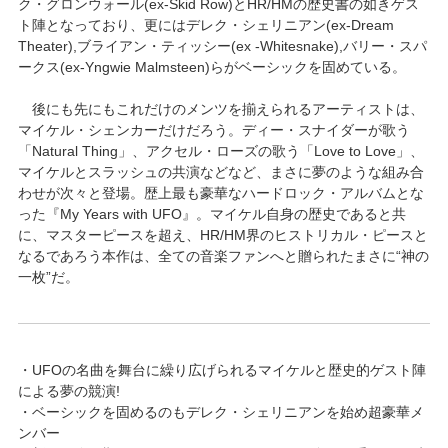
ク・グロンウォール(ex-Skid Row)とHR/HMの歴史書の如きゲス
ト陣となっており、更にはデレク・シェリニアン(ex-Dream
Theater),ブライアン・ティッシー(ex -Whitesnake),バリー・スパ
ークス(ex-Yngwie Malmsteen)らがベーシックを固めている。
後にも先にもこれだけのメンツを揃えられるアーティストは、
マイケル・シェンカーだけだろう。ディー・スナイダーが歌う
「Natural Thing」、アクセル・ローズの歌う「Love to Love」、
マイケルとスラッシュの共演などなど、まさに夢のような組み合
わせが次々と登場。歴上最も豪華なハードロック・アルバムとな
った『My Years with UFO』。マイケル自身の歴史であると共
に、マスターピースを超え、HR/HM界のヒストリカル・ピースと
なるであろう本作は、全ての音楽ファンへと贈られたまさに“神の
一枚”だ。
・UFOの名曲を舞台に繰り広げられるマイケルと歴史的ゲスト陣
による夢の競演!
・ベーシックを固めるのもデレク・シェリニアンを始め超豪華メ
ンバー