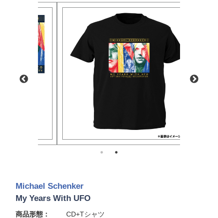
Michael Schenker
My Years With UFO
商品形態：
CD+Tシャツ