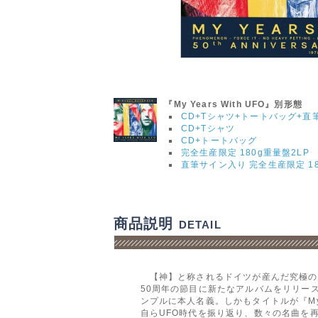
『My Years With UFO』別形態
CD+Tシャツ+トートバッグ+直
CD+Tシャツ
CD+トートバッグ
完全生産限定 180g重量盤2LP
直筆サイン入り 完全生産限定 18
商品説明
DETAIL
【神】と称されるドイツが産んだ究極の
50周年の節目に新たなアルバムをリリースする。最
ンプルに本人名義。しかもタイトルが『My 
自らUFO時代を振り返り、数々の名曲を再