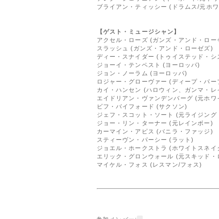
ブライアン・ティッシー (ドラムス/元ホ
【ゲスト・ミュージシャン】
アクセル・ローズ (ガンズ・アンド・ロー
スラッシュ (ガンズ・アンド・ローゼズ)
ディー・スナイダー (トゥイステッド・シ
ジョーイ・テンペスト (ヨーロッパ)
ジョン・ノーラム (ヨーロッパ)
ロジャー・グローヴァー (ディープ・パー
カイ・ハンセン (ハロウィン、ガンマ・レ
エイドリアン・ヴァンデンバーグ (元ホワ
ビフ・バイフォード (サクソン)
ジェフ・スコット・ソート (元ライジング
ジョー・リン・ターナー (元レインボー)
カーマイン・アピス (バニラ・ファッジ)
スティーヴン・パーシー (ラット)
ジョエル・ホークストラ (ホワイトスネイ
エリック・グロンウォール (元スキッド・
マイケル・フォス (レスマン/フォス)