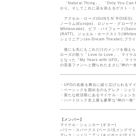
「Natural Thing」、「Only You 
かり。そしてこれに花を添えるゲスト・ミ
アクセル・ローズ(GUNS N' ROSES)、ス
ノーラム(Europe)、ロジャー・グローヴァー
Whitesnake)、ビフ・バイフォード(Sa
(RATT)、ジョエル・ホークストラ(Whit
シェリニアン(ex-Dream Theater),ブ
後にも先にもこれだけのメンツを揃えられる
ローズの歌う「Love to Love」
となった『My Years with UF
の音楽ファンへと贈られたまさに“神の一枚
・UFOの名曲を舞台に繰り広げられるマ
・ベーシックを固めるのもデレク・シェリ
・新たな絶頂期にあるマイケル・シェンカ
・ハードロック史上最も豪華な“神の一枚”
【メンバー】
マイケル・シェンカー (ギター)
バリー・スパークス (ベース/元イングヴ
デレク・シェリニアン (キーボード/元ド