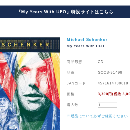
『My Years With UFO』特設サイトはこちら
Michael Schenker
My Years With UFO
商品形態
CD
品番
GQCS-91499
JANコード
4571614700618
価格
3,300
円(税抜 3,0
購入数
※返品について必ずご確認ください