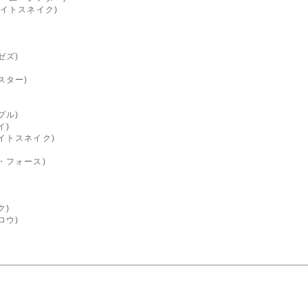
ワイトスネイク)
ゼズ)
スター)
プル)
イ)
イトスネイク)
・フォース)
ク)
ロウ)