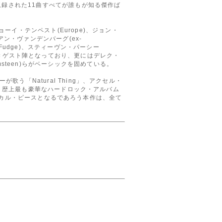
など、ここに収録された11曲すべてが誰もが知る傑作ば
、ジョーイ・テンペスト(Europe)、ジョン・
ドリアン・ヴァンデンバーグ(ex-
a Fudge)、スティーヴン・パーシー
史書の如きゲスト陣となっており、更にはデレク・
Malmsteen)らがベーシックを固めている。
「Natural Thing」、アクセル・
場。歴上最も豪華なハードロック・アルバム
ストリカル・ピースとなるであろう本作は、全て