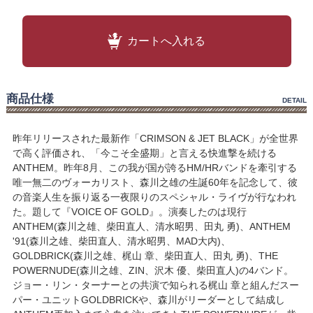
カートへ入れる
商品仕様
DETAIL
昨年リリースされた最新作「CRIMSON & JET BLACK」が全世界
で高く評価され、「今こそ全盛期」と言える快進撃を続ける
ANTHEM。昨年8月、この我が国が誇るHM/HRバンドを牽引する
唯一無二のヴォーカリスト、森川之雄の生誕60年を記念して、彼
の音楽人生を振り返る一夜限りのスペシャル・ライヴが行なわれ
た。題して『VOICE OF GOLD』。演奏したのは現行
ANTHEM(森川之雄、柴田直人、清水昭男、田丸 勇)、ANTHEM
'91(森川之雄、柴田直人、清水昭男、MAD大内)、
GOLDBRICK(森川之雄、梶山 章、柴田直人、田丸 勇)、THE
POWERNUDE(森川之雄、ZIN、沢木 優、柴田直人)の4バンド。
ジョー・リン・ターナーとの共演で知られる梶山 章と組んだスー
パー・ユニットGOLDBRICKや、森川がリーダーとして結成し