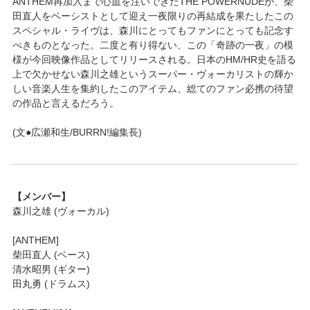
ANTHEM再加入まで心血を注いできたTHE POWERNUDEが、柴
田直人をベーシストとして迎え一夜限りの再結成を果たしたこの
スペシャル・ライヴは、森川にとってもファンにとっても記念す
べきものとなった。二度と有り得ない、この「奇跡の一夜」の模
様が今回映像作品としてリリースされる。日本のHM/HR史を語る
上で欠かせない森川之雄というスーパー・ヴォーカリストの輝か
しい音楽人生を集約したこのアイテム、総てのファン必携の待望
の作品と言えるだろう。
(文●広瀬和生/BURRN!編集長)
【メンバー】
森川之雄 (ヴォーカル)
[ANTHEM]
柴田直人 (ベース)
清水昭男 (ギター)
田丸勇 (ドラムス)