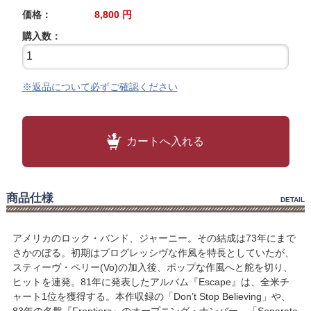
価格：
8,800
円
購入数：
※返品について必ずご確認ください
カートへ入れる
商品仕様
DETAIL
アメリカのロック・バンド、ジャーニー。その結成は73年にまで
さかのぼる。初期はプログレッシヴな作風を特長としていたが、
スティーヴ・ペリー(Vo)の加入後、ポップな作風へと舵を切り、
ヒットを連発。81年に発表したアルバム『Escape』は、全米チ
ャート1位を獲得する。本作収録の「Don’t Stop Believing」や、
83年の名盤『Frontiers』のオープニング・ナンバー、「Separate