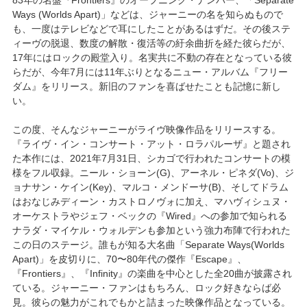
Ways (Worlds Apart)」などは、ジャーニーの名を知らぬもので
も、一度はテレビなどで耳にしたことがあるはずだ。その後ステ
ィーヴの脱退、数度の解散・復活等の紆余曲折を経た彼らだが、
17年にはロックの殿堂入り。名実共に不動の存在となっている彼
らだが、今年7月には11年ぶりとなるニュー・アルバム『フリー
ダム』をリリース。新旧のファンを喜ばせたことも記憶に新し
い。
この度、そんなジャーニーがライヴ映像作品をリリースする。
『ライヴ・イン・コンサート・アット・ロラパルーザ』と題され
た本作には、2021年7月31日、シカゴで行われたコンサートの模
様をフル収録。ニール・ショーン(G)、アーネル・ピネダ(Vo)、ジ
ョナサン・ケイン(Key)、マルコ・メンドーサ(B)、そしてドラム
はおなじみディーン・カストロノヴォに加え、マハヴィシュヌ・
オーケストラやジェフ・ベックの『Wired』への参加で知られる
ナラダ・マイケル・ウォルデンも参加という強力布陣で行われた
この日のステージ。誰もが知る大名曲「Separate Ways(Worlds
Apart)」を皮切りに、70〜80年代の傑作『Escape』、
『Frontiers』、『Infinity』の楽曲を中心とした全20曲が披露され
ている。ジャーニー・ファンはもちろん、ロック好きならば必
見。彼らの魅力がこれでもかと詰まった映像作品となっている。