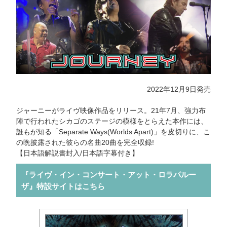
2022年12月9日発売
ジャーニーがライヴ映像作品をリリース。21年7月、強力布
陣で行われたシカゴのステージの模様をとらえた本作には、
誰もが知る「Separate Ways(Worlds Apart)」を皮切りに、こ
の晩披露された彼らの名曲20曲を完全収録!
【日本語解説書封入/日本語字幕付き】
『ライヴ・イン・コンサート・アット・ロラパルー
ザ』特設サイトはこちら