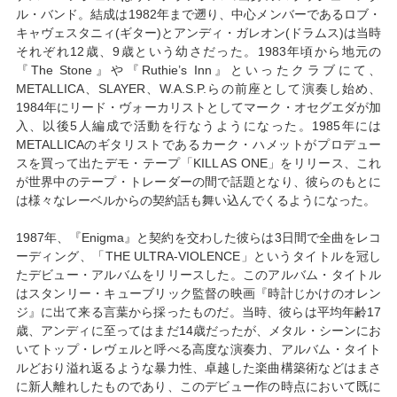
ル・バンド。結成は1982年まで遡り、中心メンバーであるロブ・
キャヴェスタニィ(ギター)とアンディ・ガレオン(ドラムス)は当時
それぞれ12歳、9歳という幼さだった。1983年頃から地元の
『The Stone』や『Ruthie’s Inn』といったクラブにて、
METALLICA、SLAYER、W.A.S.P.らの前座として演奏し始め、
1984年にリード・ヴォーカリストとしてマーク・オセグエダが加
入、以後5人編成で活動を行なうようになった。1985年には
METALLICAのギタリストであるカーク・ハメットがプロデュー
スを買って出たデモ・テープ「KILL AS ONE」をリリース、これ
が世界中のテープ・トレーダーの間で話題となり、彼らのもとに
は様々なレーベルからの契約話も舞い込んでくるようになった。
1987年、『Enigma』と契約を交わした彼らは3日間で全曲をレコ
ーディング、「THE ULTRA-VIOLENCE」というタイトルを冠し
たデビュー・アルバムをリリースした。このアルバム・タイトル
はスタンリー・キューブリック監督の映画『時計じかけのオレン
ジ』に出て来る言葉から採ったものだ。当時、彼らは平均年齢17
歳、アンディに至ってはまだ14歳だったが、メタル・シーンにお
いてトップ・レヴェルと呼べる高度な演奏力、アルバム・タイト
ルどおり溢れ返るような暴力性、卓越した楽曲構築術などはまさ
に新人離れしたものであり、このデビュー作の時点において既に