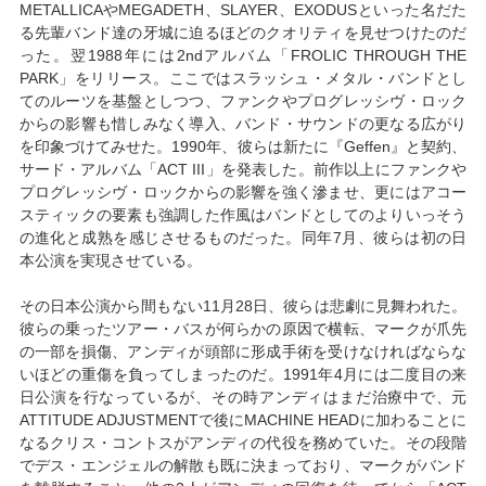
METALLICAやMEGADETH、SLAYER、EXODUSといった名だた
る先輩バンド達の牙城に迫るほどのクオリティを見せつけたのだ
った。翌1988年には2ndアルバム「FROLIC THROUGH THE
PARK」をリリース。ここではスラッシュ・メタル・バンドとし
てのルーツを基盤としつつ、ファンクやプログレッシヴ・ロック
からの影響も惜しみなく導入、バンド・サウンドの更なる広がり
を印象づけてみせた。1990年、彼らは新たに『Geffen』と契約、
サード・アルバム「ACT III」を発表した。前作以上にファンクや
プログレッシヴ・ロックからの影響を強く滲ませ、更にはアコー
スティックの要素も強調した作風はバンドとしてのよりいっそう
の進化と成熟を感じさせるものだった。同年7月、彼らは初の日
本公演を実現させている。
その日本公演から間もない11月28日、彼らは悲劇に見舞われた。
彼らの乗ったツアー・バスが何らかの原因で横転、マークが爪先
の一部を損傷、アンディが頭部に形成手術を受けなければならな
いほどの重傷を負ってしまったのだ。1991年4月には二度目の来
日公演を行なっているが、その時アンディはまだ治療中で、元
ATTITUDE ADJUSTMENTで後にMACHINE HEADに加わることに
なるクリス・コントスがアンディの代役を務めていた。その段階
でデス・エンジェルの解散も既に決まっており、マークがバンド