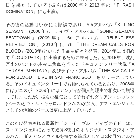
日を果たしている(彼らは2006年と2013年の『THRASH
DOMINATION』にも出演)。
その後の活動はいかにも順調であり、5thアルバム「KILLING
SEASON」(2008年)、ライヴ・アルバム「SONIC GERMAN
BEATDOWN」(2009年)、6thアルバム「RELENTLESS
RETRIBUTION」(2010年)、7th「THE DREAM CALLS FOR
BLOOD」(2013年)といった作品を続々と発表、2014年には初め
て『LOUD PARK』に出演するために来日した。翌2015年、波乱
万丈のバンドの歩みに焦点を当てたドキュメンタリー映像『A
THRASHUMENTARY』及びライヴ・アルバム「THE BAY CALLS
FOR BLOOD – LIVE IN SAN FRANCISCO」をリリースしてい
る。そのドキュメンタリー中でも触れられているとおり、2008年
にはデニスが、2009年にはアンディが個人的理由で相次いで脱退
してしまったが、彼らの後任としてそれぞれダミアン・シッソン
(ベース)とウィル・キャロル(ドラムス)が加入、デス・エンジェル
としての活動のペースは更に上がっていった。
このたび発表される最新作「ジ・イーヴル・ディヴァイド」はデ
ス・エンジェルにとって通算8枚目のオリジナル・スタジオ・ア
ルバム。ダミアンとウィルを擁する編成としては3枚目のアルバ