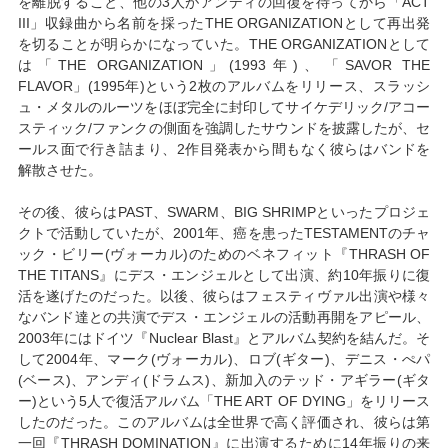
を離脱すること、他の3人がアンディの回復を待ってから「ACT
III」収録曲から名前を採ったTHE ORGANIZATIONとして再出発
を切ることが明らかになっていた。THE ORGANIZATIONとして
は「THE ORGANIZATION」(1993年)、「SAVOR THE
FLAVOR」(1995年)という2枚のアルバムをリリース、スラッシ
ュ・メタルのルーツをほぼ完全に封印してサイケデリック/アコー
スティック/ファンクの側面を強調したサウンドを披露したが、セ
ールス面で行き詰まり、2作目発表から間もなく彼らはバンドを
解散させた。
その後、彼らはPAST、SWARM、BIG SHRIMPといったプロジェ
クトで活動していたが、2001年、癌を患ったTESTAMENTのチャ
ック・ビリー(ヴォーカル)のためのベネフィット『THRASH OF
THE TITANS』にデス・エンジェルとして出演、約10年振りに復
活を遂げたのだった。以後、彼らはフェスティヴァル出演や様々
なバンド達との共演でデス・エンジェルの活動再開をアピール、
2003年にはドイツ『Nuclear Blast』とアルバム契約を結んだ。そ
して2004年、マーク(ヴォーカル)、ロブ(ギター)、デニス・ぺパ
(ベース)、アンディ(ドラムス)、新加入のテッド・アギラー(ギタ
ー)という5人で復活アルバム「THE ART OF DYING」をリリース
したのだった。このアルバムは全世界で高く評価され、彼らは第
一回『THRASH DOMINATION』に出演するために14年振りの来