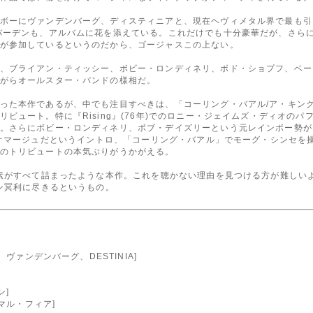
ボーにヴァンデンバーグ、ディスティニアと、現在ヘヴィメタル界で最も引
バーデンも、アルバムに花を添えている。これだけでも十分豪華だが、さら
が参加しているというのだから、ゴージャスこの上ない。
、ブライアン・ティッシー、ボビー・ロンディネリ、ボド・ショプフ、ベー
がらオールスター・バンドの様相だ。
った本作であるが、中でも注目すべきは、「コーリング・バアル/ア・キン
ビュート。特に『Rising』(76年)でのロニー・ジェイムズ・ディオの
。さらにボビー・ロンディネリ、ボブ・デイズリーという元レインボー勢が
収録)へのオマージュだというイントロ、「コーリング・バアル」でモーグ・シンセを
のトリビュートの本気ぶりがうかがえる。
要素がすべて詰まったような本作。これを聴かない理由を見つける方が難しい
ァン冥利に尽きるというもの。
、ヴァンデンバーグ、DESTINIA]
ン]
マル・フィア]