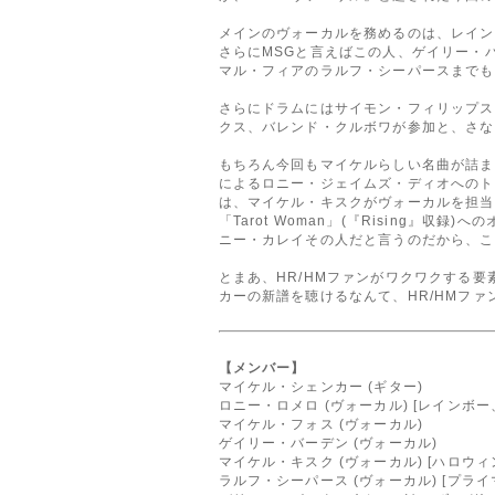
メインのヴォーカルを務めるのは、レイン
さらにMSGと言えばこの人、ゲイリー・
マル・フィアのラルフ・シーパースまでも
さらにドラムにはサイモン・フィリップス
クス、バレンド・クルボワが参加と、さな
もちろん今回もマイケルらしい名曲が詰ま
によるロニー・ジェイムズ・ディオへのトリ
は、マイケル・キスクがヴォーカルを担当
「Tarot Woman」(『Rising』
ニー・カレイその人だと言うのだから、こ
とまあ、HR/HMファンがワクワクする
カーの新譜を聴けるなんて、HR/HMフ
【メンバー】
マイケル・シェンカー (ギター)
ロニー・ロメロ (ヴォーカル) [レインボー
マイケル・フォス (ヴォーカル)
ゲイリー・バーデン (ヴォーカル)
マイケル・キスク (ヴォーカル) [ハロウィ
ラルフ・シーパース (ヴォーカル) [プライ