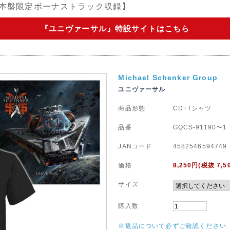
日本盤限定ボーナストラック収録】
『ユニヴァーサル』特設サイトはこちら
Michael Schenker Group
ユニヴァーサル
商品形態
CD+Tシャツ
品番
GQCS-91190〜1
JANコード
4582546594749
価格
8,250
円(税抜 7,5
サイズ
購入数
※返品について必ずご確認ください