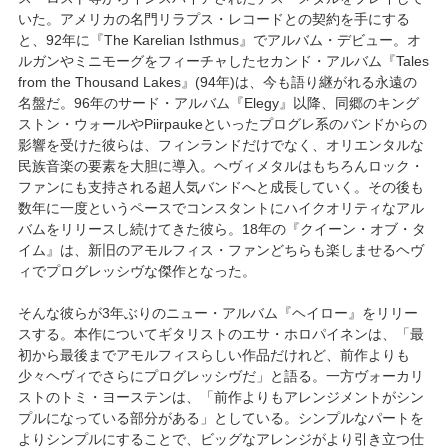
いた。アメリカの名門リラプス・レコードとの契約を手にする
と、92年に『The Karelian Isthmus』でアルバム・デビュー。オ
ルガンやミニモーグをフィーチャしたセカンド・アルバム『Tales
from the Thousand Lakes』(94年)は、今も語り継がれる永遠の
名盤だ。96年のサード・アルバム『Elegy』以降、同郷のキング
ストン・ウォールやPiirpaukeといったプログレ系のバンドからの
影響を受けた彼らは、フィンランドだけでなく、オリエンタルな
民族音楽の要素を大胆に導入。ヘヴィメタルはもちろんロック・
ファンにも支持される超人気バンドへと成長していく。その後も
数年に一度というペースでコンスタントにハイクオリティなアル
バムをリリースし続けてきた彼ら。18年の『クイーン・オブ・タ
イム』は、新旧のアモルフィス・ファンどちらも楽しませるヘヴ
ィでプログレッシヴな傑作となった。
そんな彼らが3年ぶりのニュー・アルバム『ヘイロー』をリリー
スする。本作についてギタリストのエサ・ホロパイネンは、「最
初から最後までアモルフィスらしい作品だけれど、前作よりも
少々ヘヴィでさらにプログレッシヴだ」と語る。一方ヴォーカリ
ストのトミ・ヨーステンは、「前作よりもアレンジメントがシン
プルになっている部分がある」としている。シンプルなパートを
よりシンプルにすることで、ビッグなアレンジがより引き立つ仕