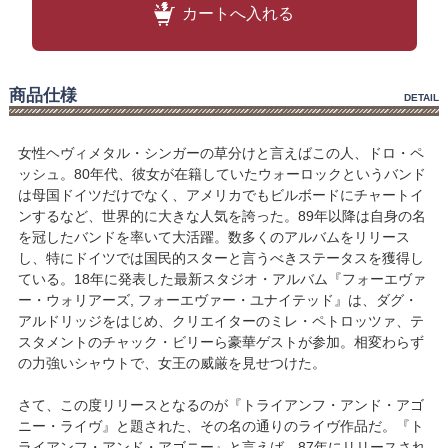
カートへ入れる
商品仕様
DETAIL
女性ヘヴィメタル・シンガーの草分けと言えばこの人、ドロ・ペ
ッシュ。80年代、彼女が在籍していたウォーロックというバンド
は母国ドイツだけでなく、アメリカでもビルボードにチャートイ
ンするなど、世界的に大きな人気を誇った。89年以降は自身の名
を冠したバンドを率いて大活躍。数多くのアルバムをリリース
し、特にドイツでは国民的スターと言うべきステータスを獲得し
ている。18年に発表した最新スタジオ・アルバム『フォーエヴァ
ー・ウォリアーズ, フォーエヴァー・ユナイテッド』は、ダグ・
アルドリッジをはじめ、クリエイターのミレ・ペトロッツァ、テ
スタメントのチャック・ビリーら豪華ゲストが参加。相変わらず
の力強いシャウトで、女王の威厳を見せつけた。
さて、この度リリースとなるのが『トライアンフ・アンド・アゴ
ニー・ライヴ』と題された、その名の通りのライヴ作品だ。『ト
ライアンフ・アンド・アゴニー』と言えば、87年にリリースされ